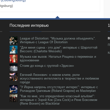
igsburg)
Последние интервью
1
League of Distortion: "Музыка должна объединять".
В
Интервью с League Of Distortion
П
"Для меня сцена - это дом": интервью с Шарлоттой
Весселс (Charlotte Wessels)
К
Музыка как вызов: Наталья Рощина о переменах и
вдохновении
Стоим до конца с группой «Эдисон»
Евгений Леонович: о новом клипе, роли
искусственного интеллекта в творчестве и любимом
городе
"У Йорна напрочь отсутствует интерес": интервью с
Роландом Граповым (Roland Grapow) из Masterplan
"Как по мне, это определённо классный альбом!":
интервью с Зорой Кок (Zora Cock) и Рене Боксемом
(Rene Boxem) из Blackbriar