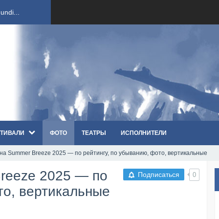
ndi...
вым ко...
оди...
sh...
ТИВАЛИ
ФОТО
ТЕАТРЫ
ИСПОЛНИТЕЛИ
п «Th...
t на Summer Breeze 2025 — по рейтингу, по убыванию, фото, вертикальные
первые...
Breeze 2025 — по
Подписаться
0
ем «...
то, вертикальные
ннад...