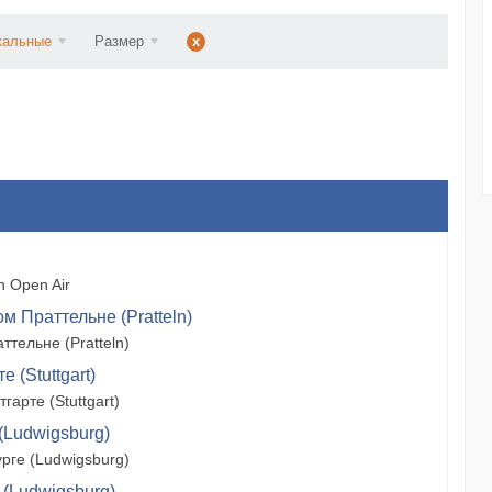
ст...
кальные
Размер
x
 Open Air
м Праттельне (Pratteln)
тельне (Pratteln)
 (Stuttgart)
арте (Stuttgart)
(Ludwigsburg)
рге (Ludwigsburg)
 (Ludwigsburg)