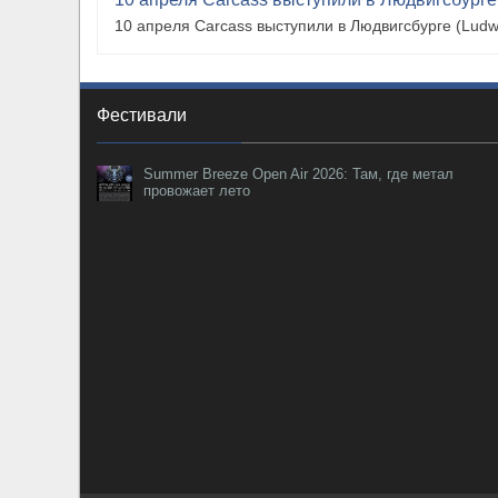
10 апреля Carcass выступили в Людвигсбурге (Ludw
Фестивали
Summer Breeze Open Air 2026: Там, где метал
провожает лето