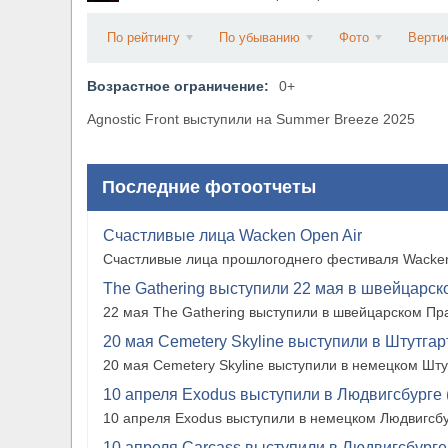
​Wacken Open Air 2027 объявил новую волну уча
По рейтингу
По убыванию
Фото
Верти
Возрастное ограничение:
0+
Agnostic Front выступили на Summer Breeze 2025
Последние фотоотчеты
Счастливые лица Wacken Open Air
Счастливые лица прошлогоднего фестиваля Wacken
The Gathering выступили 22 мая в швейцарско
22 мая The Gathering выступили в швейцарском Прат
20 мая Cemetery Skyline выступили в Штутгарте
20 мая Cemetery Skyline выступили в немецком Штутг
10 апреля Exodus выступили в Людвигсбурге 
10 апреля Exodus выступили в немецком Людвигсбу
10 апреля Carcass выступили в Людвигсбурге