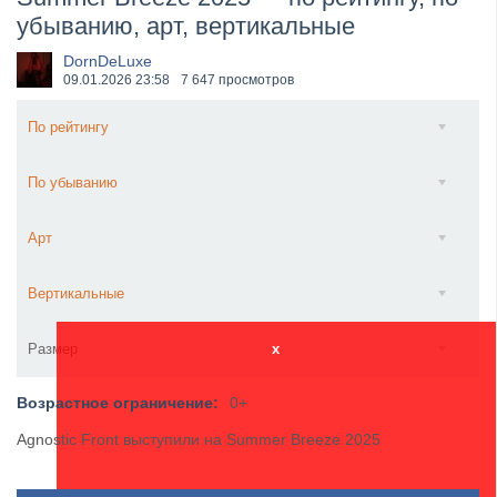
убыванию, арт, вертикальные
​Anthrax выпустили новый сингл и клип «Everybod...
DornDeLuxe
09.01.2026
23:58
7 647 просмотров
По рейтингу
По убыванию
Арт
Вертикальные
Размер
x
Возрастное ограничение:
0+
Agnostic Front выступили на Summer Breeze 2025