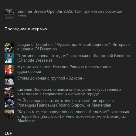
Summer Breeze Open Air 2026: Там, где метал провожает
лето
Последние интервью
League of Distortion: "Музыка должна объединять". Интервью
с League Of Distortion
"Для меня сцена - это дом": интервью с Шарлоттой Весселс
(Charlotte Wessels)
Музыка как вызов: Наталья Рощина о переменах и
вдохновении
Стоим до конца с группой «Эдисон»
Евгений Леонович: о новом клипе, роли искусственного
интеллекта в творчестве и любимом городе
"У Йорна напрочь отсутствует интерес": интервью с
Роландом Граповым (Roland Grapow) из Masterplan
"Как по мне, это определённо классный альбом!": интервью
с Зорой Кок (Zora Cock) и Рене Боксемом (Rene Boxem) из
Blackbriar
16+