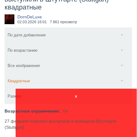
квадратные
​Anthrax выпустили новый сингл и клип «Everybod...
DornDeLuxe
02.03.2026
16:01
7 861 просмотр
По дате добавления
По возрастанию
Все изображения
Квадратные
Размер
x
Возрастное ограничение:
0+
27 февраля Induction выступили в немецком Штутгарте
(Stuttgart)