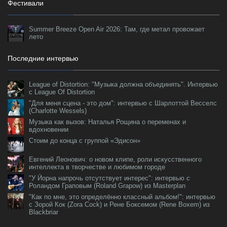
Фестивали
Summer Breeze Open Air 2026: Там, где метал провожает
лето
Последние интервью
League of Distortion: "Музыка должна объединять". Интервью
с League Of Distortion
"Для меня сцена - это дом": интервью с Шарлоттой Весселс
(Charlotte Wessels)
Музыка как вызов: Наталья Рощина о переменах и
вдохновении
Стоим до конца с группой «Эдисон»
Евгений Леонович: о новом клипе, роли искусственного
интеллекта в творчестве и любимом городе
"У Йорна напрочь отсутствует интерес": интервью с
Роландом Граповым (Roland Grapow) из Masterplan
"Как по мне, это определённо классный альбом!": интервью
с Зорой Кок (Zora Cock) и Рене Боксемом (Rene Boxem) из
Blackbriar