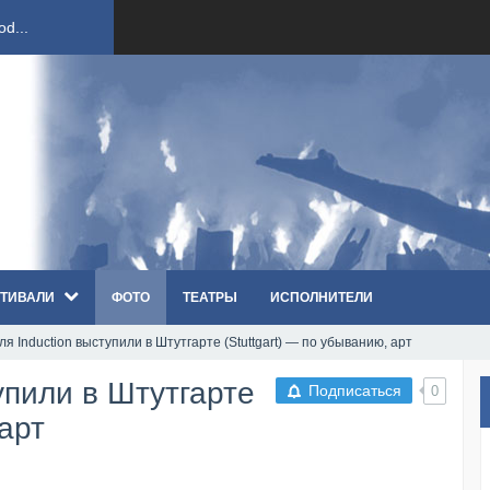
ст...
ndi...
вым ко...
оди...
ТИВАЛИ
ФОТО
ТЕАТРЫ
ИСПОЛНИТЕЛИ
sh...
я Induction выступили в Штутгарте (Stuttgart) — по убыванию, арт
п «Th...
упили в Штутгарте
Подписаться
0
первые...
 арт
ем «...