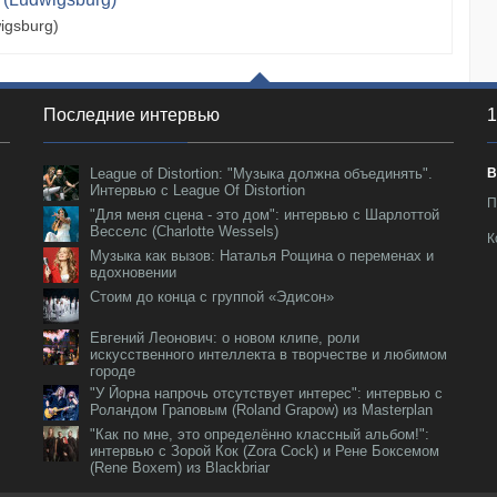
igsburg)
Последние интервью
1
League of Distortion: "Музыка должна объединять".
В
Интервью с League Of Distortion
П
"Для меня сцена - это дом": интервью с Шарлоттой
Весселс (Charlotte Wessels)
К
Музыка как вызов: Наталья Рощина о переменах и
вдохновении
Стоим до конца с группой «Эдисон»
Евгений Леонович: о новом клипе, роли
искусственного интеллекта в творчестве и любимом
городе
"У Йорна напрочь отсутствует интерес": интервью с
Роландом Граповым (Roland Grapow) из Masterplan
"Как по мне, это определённо классный альбом!":
интервью с Зорой Кок (Zora Cock) и Рене Боксемом
(Rene Boxem) из Blackbriar