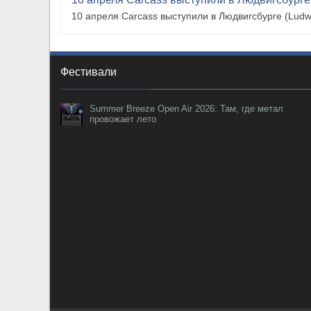
10 апреля Carcass выступили в Людвигсбурге (Ludw
Фестивали
Summer Breeze Open Air 2026: Там, где метал
провожает лето