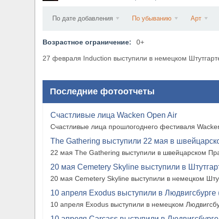
​Anthrax выпустили новый сингл и клип «Everybo
По дате добавления
По убыванию
Арт
Возрастное ограничение:
0+
27 февраля Induction выступили в немецком Штутгарте 
Последние фотоотчеты
Счастливые лица Wacken Open Air
Счастливые лица прошлогоднего фестиваля Wacken
The Gathering выступили 22 мая в швейцарско
22 мая The Gathering выступили в швейцарском Прат
20 мая Cemetery Skyline выступили в Штутгарте
20 мая Cemetery Skyline выступили в немецком Штутг
10 апреля Exodus выступили в Людвигсбурге 
10 апреля Exodus выступили в немецком Людвигсбу
10 апреля Carcass выступили в Людвигсбурге