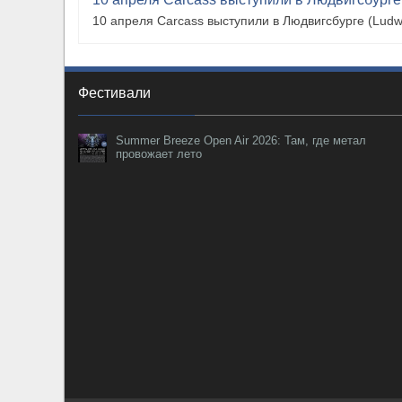
10 апреля Carcass выступили в Людвигсбурге (Ludw
Фестивали
Summer Breeze Open Air 2026: Там, где метал
провожает лето