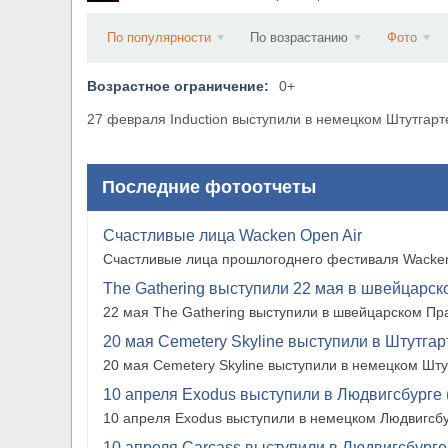
​Wacken Open Air 2027 объявил новую волну уча
По популярности
По возрастанию
Фото
Возрастное ограничение:
0+
27 февраля Induction выступили в немецком Штутгарте 
Последние фотоотчеты
Счастливые лица Wacken Open Air
Счастливые лица прошлогоднего фестиваля Wacken
The Gathering выступили 22 мая в швейцарско
22 мая The Gathering выступили в швейцарском Прат
20 мая Cemetery Skyline выступили в Штутгарте
20 мая Cemetery Skyline выступили в немецком Штутг
10 апреля Exodus выступили в Людвигсбурге 
10 апреля Exodus выступили в немецком Людвигсбу
10 апреля Carcass выступили в Людвигсбурге