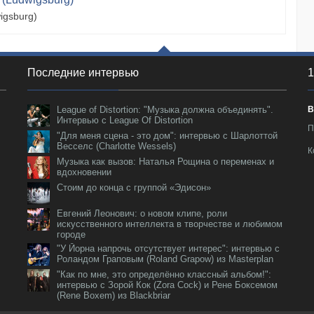
igsburg)
Последние интервью
1
League of Distortion: "Музыка должна объединять".
В
Интервью с League Of Distortion
П
"Для меня сцена - это дом": интервью с Шарлоттой
Весселс (Charlotte Wessels)
К
Музыка как вызов: Наталья Рощина о переменах и
вдохновении
Стоим до конца с группой «Эдисон»
Евгений Леонович: о новом клипе, роли
искусственного интеллекта в творчестве и любимом
городе
"У Йорна напрочь отсутствует интерес": интервью с
Роландом Граповым (Roland Grapow) из Masterplan
"Как по мне, это определённо классный альбом!":
интервью с Зорой Кок (Zora Cock) и Рене Боксемом
(Rene Boxem) из Blackbriar