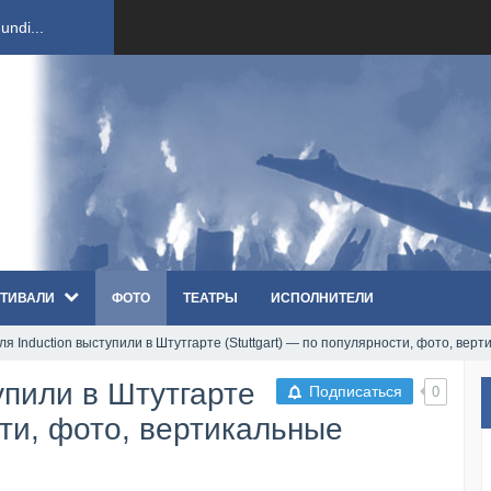
ndi...
вым ко...
оди...
sh...
ТИВАЛИ
ФОТО
ТЕАТРЫ
ИСПОЛНИТЕЛИ
п «Th...
я Induction выступили в Штутгарте (Stuttgart) — по популярности, фото, вер
первые...
упили в Штутгарте
Подписаться
0
ем «...
сти, фото, вертикальные
ннад...