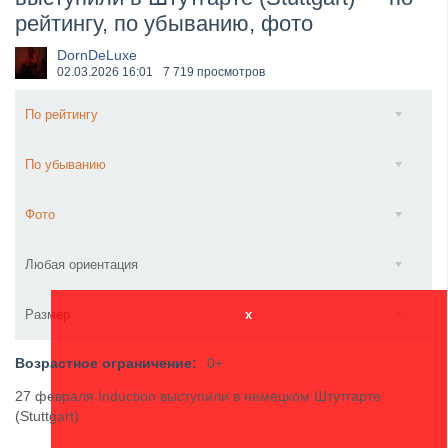
рейтингу, по убыванию, фото
​Wacken Open Air 2027 объявил новую волну участ...
DornDeLuxe
02.03.2026
16:01
7 719 просмотров
По рейтингу
По убыванию
Фото
Любая ориентация
Размер
x
Возрастное ограничение:
0+
27 февраля Induction выступили в немецком Штутгарте
(Stuttgart)