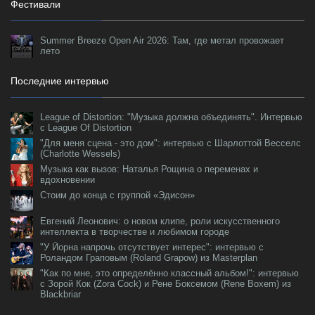
Фестивали
Summer Breeze Open Air 2026: Там, где метал провожает
лето
Последние интервью
League of Distortion: "Музыка должна объединять". Интервью
с League Of Distortion
"Для меня сцена - это дом": интервью с Шарлоттой Весселс
(Charlotte Wessels)
Музыка как вызов: Наталья Рощина о переменах и
вдохновении
Стоим до конца с группой «Эдисон»
Евгений Леонович: о новом клипе, роли искусственного
интеллекта в творчестве и любимом городе
"У Йорна напрочь отсутствует интерес": интервью с
Роландом Граповым (Roland Grapow) из Masterplan
"Как по мне, это определённо классный альбом!": интервью
с Зорой Кок (Zora Cock) и Рене Боксемом (Rene Boxem) из
Blackbriar