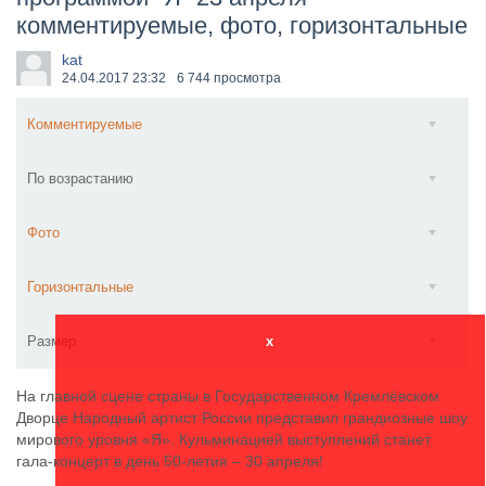
комментируемые, фото, горизонтальные
​Anthrax выпустили новый сингл и клип «Everybod...
kat
24.04.2017
23:32
6 744 просмотра
Комментируемые
По возрастанию
Фото
Горизонтальные
Размер
x
На главной сцене страны в Государственном Кремлёвском
Дворце Народный артист России представил грандиозные шоу
мирового уровня «Я». Кульминацией выступлений станет
гала-концерт в день 50-летия – 30 апреля!