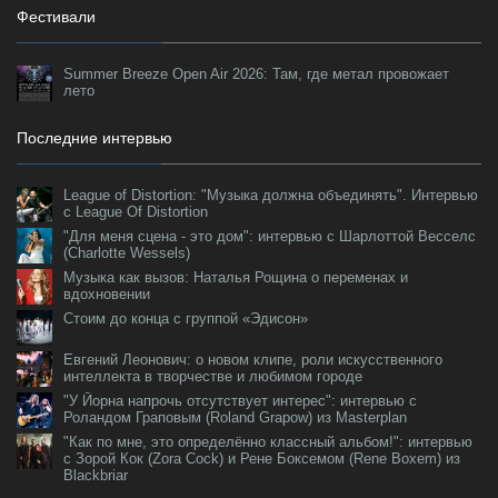
Фестивали
Summer Breeze Open Air 2026: Там, где метал провожает
лето
Последние интервью
League of Distortion: "Музыка должна объединять". Интервью
с League Of Distortion
"Для меня сцена - это дом": интервью с Шарлоттой Весселс
(Charlotte Wessels)
Музыка как вызов: Наталья Рощина о переменах и
вдохновении
Стоим до конца с группой «Эдисон»
Евгений Леонович: о новом клипе, роли искусственного
интеллекта в творчестве и любимом городе
"У Йорна напрочь отсутствует интерес": интервью с
Роландом Граповым (Roland Grapow) из Masterplan
"Как по мне, это определённо классный альбом!": интервью
с Зорой Кок (Zora Cock) и Рене Боксемом (Rene Boxem) из
Blackbriar