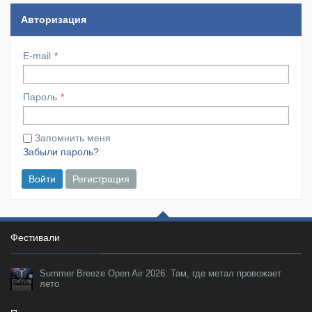
Авторизация
E-mail
Пароль
Запомнить меня
Забыли пароль?
Войти
Регистрация
Фестивали
Summer Breeze Open Air 2026: Там, где метал провожает
лето