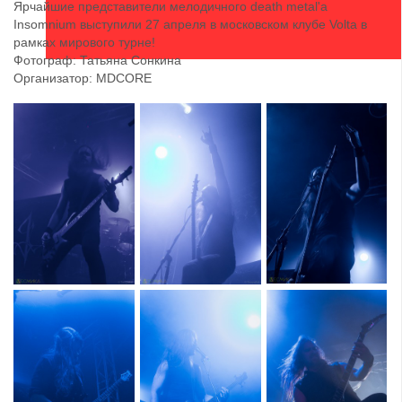
Ярчайшие представители мелодичного death metal'a
Insomnium выступили 27 апреля в московском клубе Volta в
рамках мирового турне!
Фотограф: Татьяна Сонкина
Организатор: MDCORE