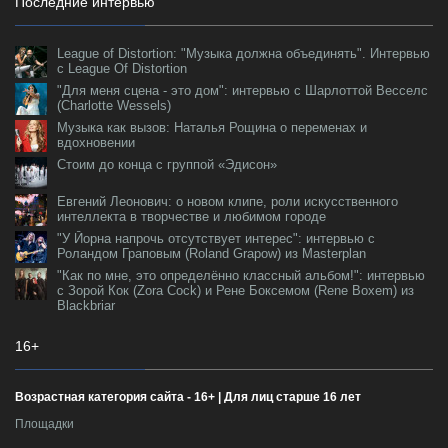
Последние интервью
League of Distortion: "Музыка должна объединять". Интервью
с League Of Distortion
"Для меня сцена - это дом": интервью с Шарлоттой Весселс
(Charlotte Wessels)
Музыка как вызов: Наталья Рощина о переменах и
вдохновении
Стоим до конца с группой «Эдисон»
Евгений Леонович: о новом клипе, роли искусственного
интеллекта в творчестве и любимом городе
"У Йорна напрочь отсутствует интерес": интервью с
Роландом Граповым (Roland Grapow) из Masterplan
"Как по мне, это определённо классный альбом!": интервью
с Зорой Кок (Zora Cock) и Рене Боксемом (Rene Boxem) из
Blackbriar
16+
Возрастная категория сайта - 16+ | Для лиц старше 16 лет
Площадки