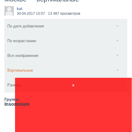
​Anthrax выпустили новый сингл и клип «Everybod...
kat
30.04.2017
15:07
13 487 просмотров
По дате добавления
По возрастанию
Все изображения
Вертикальные
Размер
x
Группа:
Insomnium