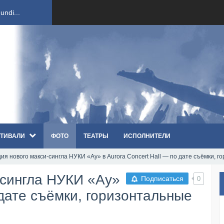
ndi...
вым ко...
оди...
sh...
ТИВАЛИ
ФОТО
ТЕАТРЫ
ИСПОЛНИТЕЛИ
п «Th...
ия нового макси-сингла НУКИ «Ау» в Aurora Concert Hall — по дате съёмки, 
первые...
-сингла НУКИ «Ау»
Подписаться
0
ем «...
 дате съёмки, горизонтальные
ннад...