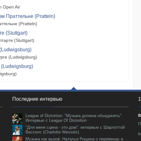
 Open Air
м Праттельне (Pratteln)
тельне (Pratteln)
 (Stuttgart)
арте (Stuttgart)
(Ludwigsburg)
рге (Ludwigsburg)
 (Ludwigsburg)
igsburg)
Последние интервью
1
League of Distortion: "Музыка должна объединять".
В
Интервью с League Of Distortion
П
"Для меня сцена - это дом": интервью с Шарлоттой
Весселс (Charlotte Wessels)
К
Музыка как вызов: Наталья Рощина о переменах и