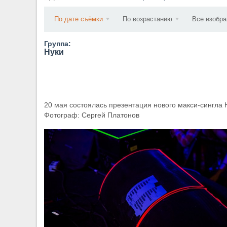
​Wacken Open Air 2027 объявил новую волну уча
По дате съёмки
По возрастанию
Все изобр
Группа:
Нуки
20 мая состоялась презентация нового макси-сингла Н
Фотограф: Сергей Платонов