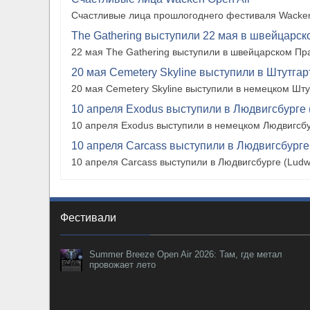
Счастливые лица прошлогоднего фестиваля Wacken
The Gathering выступили 22 мая в швейцарско
22 мая The Gathering выступили в швейцарском Прат
20 мая Cemetery Skyline выступили в Штутгарте
20 мая Cemetery Skyline выступили в немецком Штутг
10 апреля Exodus выступили в Людвигсбурге 
10 апреля Exodus выступили в немецком Людвигсбу
10 апреля Carcass выступили в Людвигсбурге
10 апреля Carcass выступили в Людвигсбурге (Ludw
Фестивали
Summer Breeze Open Air 2026: Там, где метал
провожает лето