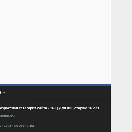
6+
озрастная категория сайта - 16+ | Для лиц старше 16 лет
лощадки
онцертные агенства