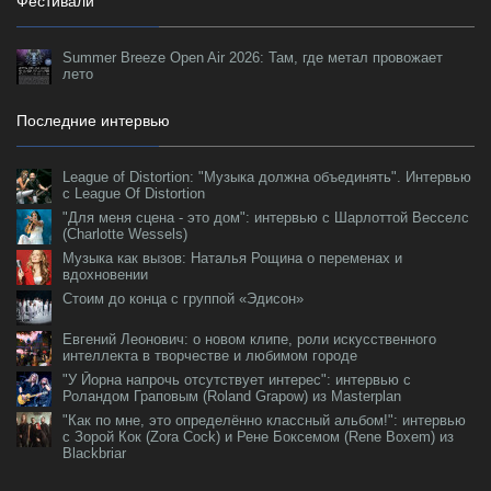
Фестивали
Summer Breeze Open Air 2026: Там, где метал провожает
лето
Последние интервью
League of Distortion: "Музыка должна объединять". Интервью
с League Of Distortion
"Для меня сцена - это дом": интервью с Шарлоттой Весселс
(Charlotte Wessels)
Музыка как вызов: Наталья Рощина о переменах и
вдохновении
Стоим до конца с группой «Эдисон»
Евгений Леонович: о новом клипе, роли искусственного
интеллекта в творчестве и любимом городе
"У Йорна напрочь отсутствует интерес": интервью с
Роландом Граповым (Roland Grapow) из Masterplan
"Как по мне, это определённо классный альбом!": интервью
с Зорой Кок (Zora Cock) и Рене Боксемом (Rene Boxem) из
Blackbriar