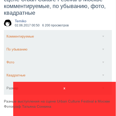
комментируемые, по убыванию, фото,
​Anthrax выпустили новый сингл и клип «Everybod...
квадратные
Temiko
02.06.2017
00:50
6 200 просмотров
Комментируемые
По убыванию
Фото
Квадратные
Размер
x
Разные выступления на сцене Urban Culture Festival в Москве
Фотограф Татьяна Сонкина