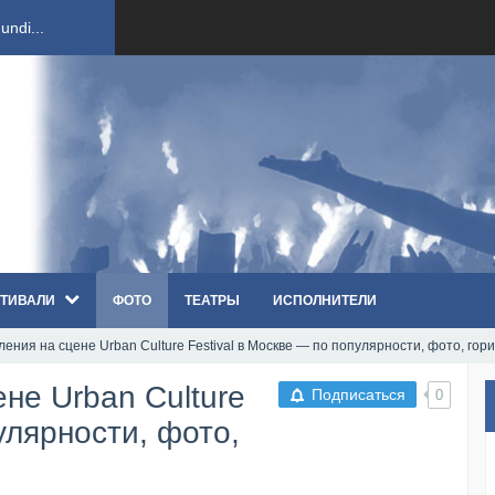
ndi...
вым ко...
оди...
sh...
ТИВАЛИ
ФОТО
ТЕАТРЫ
ИСПОЛНИТЕЛИ
п «Th...
ения на сцене Urban Culture Festival в Москве — по популярности, фото, го
первые...
не Urban Culture
Подписаться
0
ем «...
улярности, фото,
ннад...