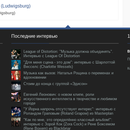
 (Ludwigsburg)
igsburg)
Последние интервью
1
League of Distortion: "Музыка должна объединять".
В
Интервью с League Of Distortion
П
"Для меня сцена - это дом": интервью с Шарлоттой
Весселс (Charlotte Wessels)
К
Музыка как вызов: Наталья Рощина о переменах и
вдохновении
Стоим до конца с группой «Эдисон»
Евгений Леонович: о новом клипе, роли
искусственного интеллекта в творчестве и любимом
городе
"У Йорна напрочь отсутствует интерес": интервью с
Роландом Граповым (Roland Grapow) из Masterplan
"Как по мне, это определённо классный альбом!":
интервью с Зорой Кок (Zora Cock) и Рене Боксемом
(Rene Boxem) из Blackbriar