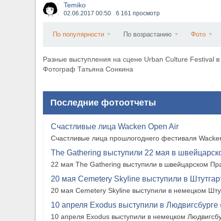
Temiko
​Wacken Open Air 2027 объявил новую волну уча
02.06.2017
00:50
6 161 просмотр
По популярности
По возрастанию
Фото
Разные выступления на сцене Urban Culture Festival 
Фотограф Татьяна Сонкина
Последние фотоотчеты
Счастливые лица Wacken Open Air
Счастливые лица прошлогоднего фестиваля Wacken
The Gathering выступили 22 мая в швейцарско
22 мая The Gathering выступили в швейцарском Прат
20 мая Cemetery Skyline выступили в Штутгарте
20 мая Cemetery Skyline выступили в немецком Штутг
10 апреля Exodus выступили в Людвигсбурге 
10 апреля Exodus выступили в немецком Людвигсбу