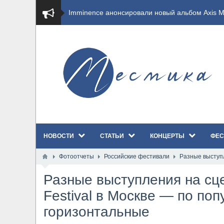
​Imminence анонсировали новый альбом Axis Mu
​Wacken Open Air 2026 полностью распродан
GHOST возвращаются на большие экраны с но
​Summer Breeze Open Air 2026 полностью перех
​Wacken Open Air 2026: открыт новый портал Ca
НОВОСТИ
СТАТЬИ
КОНЦЕРТЫ
ФЕС
ANTHRAX представили новый сингл и видеокли
Фотоотчеты
Российские фестивали
Разные выступл
Всероссийский рок-фестиваль HAMMER FEST в
Разные выступления на сце
XANDRIA представили новый сингл под названи
Festival в Москве — по поп
горизонтальные
Wacken Open Air 2026 объявили последние оди