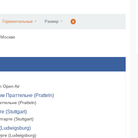
ст...
Горизонтальные
Размер
x
в Москве
 Open Air
м Праттельне (Pratteln)
тельне (Pratteln)
 (Stuttgart)
арте (Stuttgart)
(Ludwigsburg)
рге (Ludwigsburg)