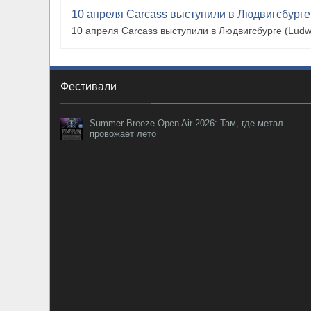
10 апреля Carcass выступили в Людвигсбурге
10 апреля Carcass выступили в Людвигсбурге (Ludw
Фестивали
Summer Breeze Open Air 2026: Там, где метал
провожает лето