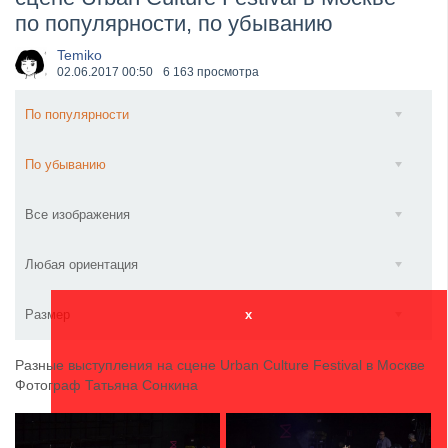
по популярности, по убыванию
​Wacken Open Air 2027 объявил новую волну участ...
Temiko
02.06.2017
00:50
6 163 просмотра
По популярности
По убыванию
Все изображения
Любая ориентация
Размер
x
Разные выступления на сцене Urban Culture Festival в Москве
Фотограф Татьяна Сонкина