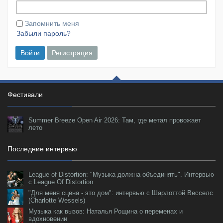
Запомнить меня
Забыли пароль?
Войти
Регистрация
Фестивали
Summer Breeze Open Air 2026: Там, где метал провожает
лето
Последние интервью
League of Distortion: "Музыка должна объединять". Интервью
с League Of Distortion
"Для меня сцена - это дом": интервью с Шарлоттой Весселс
(Charlotte Wessels)
Музыка как вызов: Наталья Рощина о переменах и
вдохновении