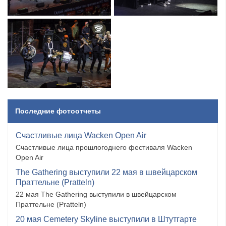
Последние фотоотчеты
Счастливые лица Wacken Open Air
Счастливые лица прошлогоднего фестиваля Wacken
Open Air
The Gathering выступили 22 мая в швейцарском
Праттельне (Pratteln)
22 мая The Gathering выступили в швейцарском
Праттельне (Pratteln)
20 мая Cemetery Skyline выступили в Штутгарте