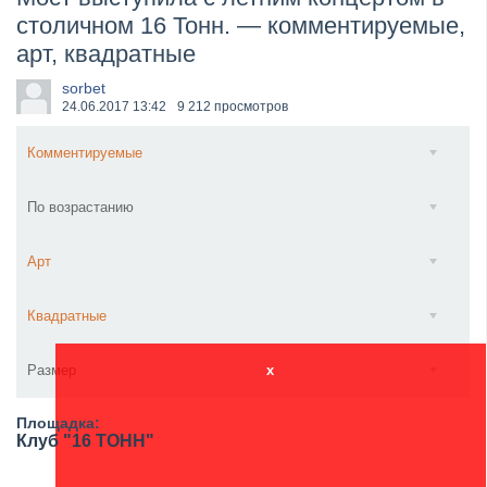
столичном 16 Тонн. — комментируемые,
​Wacken Open Air 2027 объявил новую волну участ...
арт, квадратные
sorbet
24.06.2017
13:42
9 212 просмотров
Комментируемые
По возрастанию
Арт
Квадратные
Размер
x
Площадка:
Клуб "16 ТОНН"