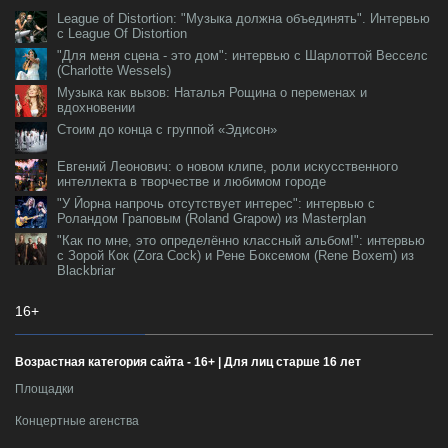
League of Distortion: "Музыка должна объединять". Интервью
с League Of Distortion
"Для меня сцена - это дом": интервью с Шарлоттой Весселс
(Charlotte Wessels)
Музыка как вызов: Наталья Рощина о переменах и
вдохновении
Стоим до конца с группой «Эдисон»
Евгений Леонович: о новом клипе, роли искусственного
интеллекта в творчестве и любимом городе
"У Йорна напрочь отсутствует интерес": интервью с
Роландом Граповым (Roland Grapow) из Masterplan
"Как по мне, это определённо классный альбом!": интервью
с Зорой Кок (Zora Cock) и Рене Боксемом (Rene Boxem) из
Blackbriar
16+
Возрастная категория сайта - 16+ | Для лиц старше 16 лет
Площадки
Концертные агенства