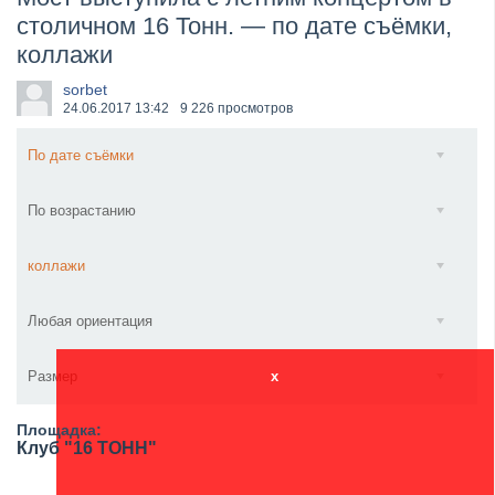
столичном 16 Тонн. — по дате съёмки,
​Anthrax выпустили новый сингл и клип «Everybod...
коллажи
sorbet
24.06.2017
13:42
9 226 просмотров
По дате съёмки
По возрастанию
коллажи
Любая ориентация
Размер
x
Площадка:
Клуб "16 ТОНН"