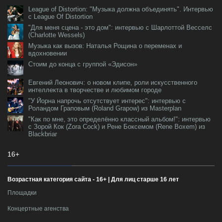
League of Distortion: "Музыка должна объединять". Интервью
с League Of Distortion
"Для меня сцена - это дом": интервью с Шарлоттой Весселс
(Charlotte Wessels)
Музыка как вызов: Наталья Рощина о переменах и
вдохновении
Стоим до конца с группой «Эдисон»
Евгений Леонович: о новом клипе, роли искусственного
интеллекта в творчестве и любимом городе
"У Йорна напрочь отсутствует интерес": интервью с
Роландом Граповым (Roland Grapow) из Masterplan
"Как по мне, это определённо классный альбом!": интервью
с Зорой Кок (Zora Cock) и Рене Боксемом (Rene Boxem) из
Blackbriar
16+
Возрастная категория сайта - 16+ | Для лиц старше 16 лет
Площадки
Концертные агенства