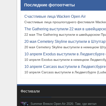
Последние фотоотчеты
Счастливые лица Wacken Open Air
Счастливые лица прошлогоднего фестиваля Wacken
The Gathering выступили 22 мая в швейцарско
22 мая The Gathering выступили в швейцарском Прат
20 мая Cemetery Skyline выступили в Штутгарте
20 мая Cemetery Skyline выступили в немецком Штутг
10 апреля Exodus выступили в Людвигсбурге 
10 апреля Exodus выступили в немецком Людвигсбу
10 апреля Carcass выступили в Людвигсбурге
10 апреля Carcass выступили в Людвигсбурге (Ludw
Фестивали
Summer Breeze Open Air 2026: Там, где метал