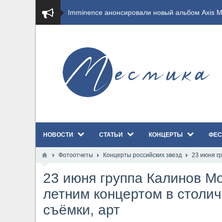
​Imminence анонсировали новый альбом Axis Mu
​Wacken Open Air 2026 полностью распродан
GHOST возвращаются на большие экраны с но
​Summer Breeze Open Air 2026 полностью перех
​Wacken Open Air 2026: открыт новый портал Ca
НОВОСТИ
СТАТЬИ
КОНЦЕРТЫ
ФЕС
ANTHRAX представили новый сингл и видеокли
Фотоотчеты
Концерты российских звезд
23 июня г
Всероссийский рок-фестиваль HAMMER FEST в
23 июня группа Калинов Мо
XANDRIA представили новый сингл под названи
летним концертом в столич
съёмки, арт
Wacken Open Air 2026 объявили последние оди