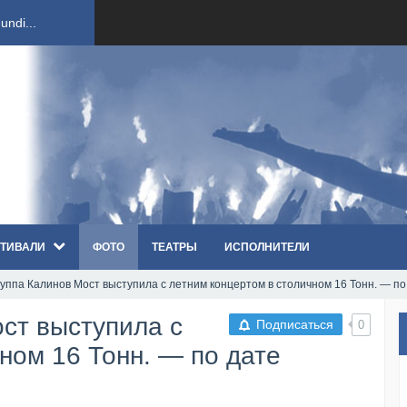
ndi...
вым ко...
оди...
sh...
ТИВАЛИ
ФОТО
ТЕАТРЫ
ИСПОЛНИТЕЛИ
п «Th...
руппа Калинов Мост выступила с летним концертом в столичном 16 Тонн. — по
первые...
ст выступила с
Подписаться
0
ем «...
ном 16 Тонн. — по дате
ннад...