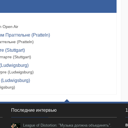
 Open Air
м Праттельне (Pratteln)
тельне (Pratteln)
 (Stuttgart)
арте (Stuttgart)
(Ludwigsburg)
рге (Ludwigsburg)
 (Ludwigsburg)
igsburg)
Последние интервью
1
League of Distortion: "Музыка должна объединять".
В