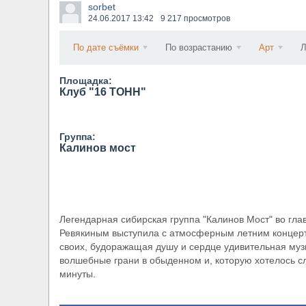
sorbet
​Wacken Open Air 2027 объявил новую волну уча
24.06.2017
13:42
9 217 просмотров
По дате съёмки
По возрастанию
Арт
Л
Площадка:
Клуб "16 ТОНН"
Группа:
Калинов мост
Легендарная сибирская группа "Калинов Мост" во гл
Ревякиным выступила с атмосферным летним концерто
своих, будоражащая душу и сердце удивительная муз
волшебные грани в обыденном и, которую хотелось сл
минуты.