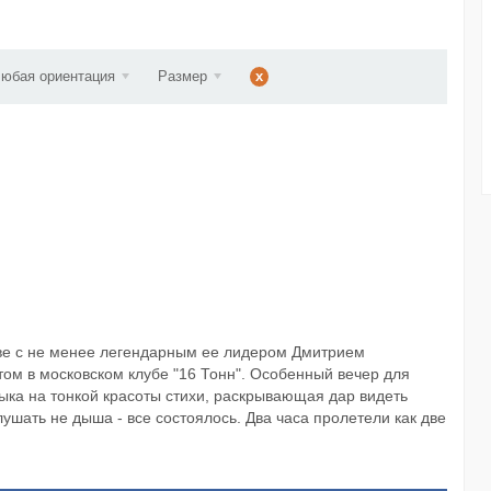
ст...
юбая ориентация
Размер
x
аве с не менее легендарным ее лидером Дмитрием
м в московском клубе "16 Тонн". Особенный вечер для
ыка на тонкой красоты стихи, раскрывающая дар видеть
ушать не дыша - все состоялось. Два часа пролетели как две