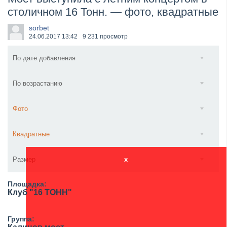
столичном 16 Тонн. — фото, квадратные
​Anthrax выпустили новый сингл и клип «Everybod...
sorbet
24.06.2017
13:42
9 231 просмотр
По дате добавления
По возрастанию
Фото
Квадратные
Размер
x
Площадка:
Клуб "16 ТОНН"
Группа: