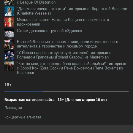
с League Of Distortion
"Для меня сцена - это дом": интервью с Шарлоттой Весселс
(Charlotte Wessels)
Музыка как вызов: Наталья Рощина о переменах и
вдохновении
Стоим до конца с группой «Эдисон»
Евгений Леонович: о новом клипе, роли искусственного
интеллекта в творчестве и любимом городе
"У Йорна напрочь отсутствует интерес": интервью с
Роландом Граповым (Roland Grapow) из Masterplan
"Как по мне, это определённо классный альбом!": интервью
с Зорой Кок (Zora Cock) и Рене Боксемом (Rene Boxem) из
Blackbriar
16+
Возрастная категория сайта - 16+ | Для лиц старше 16 лет
Площадки
Концертные агенства