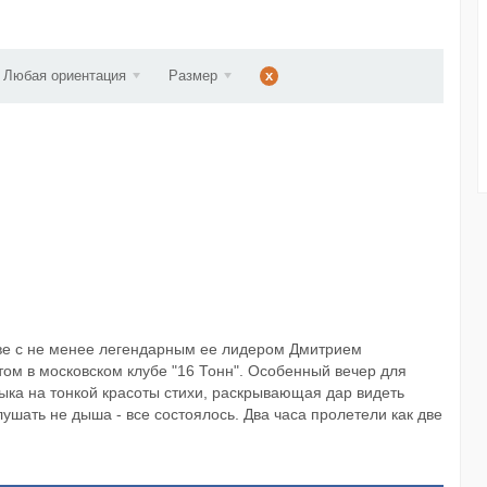
d...
Любая ориентация
Размер
x
аве с не менее легендарным ее лидером Дмитрием
м в московском клубе "16 Тонн". Особенный вечер для
ыка на тонкой красоты стихи, раскрывающая дар видеть
ушать не дыша - все состоялось. Два часа пролетели как две