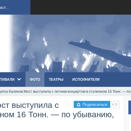
ст...
ndi...
вым ко...
оди...
ТИВАЛИ
ФОТО
ТЕАТРЫ
ИСПОЛНИТЕЛИ
sh...
руппа Калинов Мост выступила с летним концертом в столичном 16 Тонн. — по
п «Th...
ст выступила с
Подписаться
0
первые...
чном 16 Тонн. — по убыванию,
ем «...