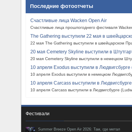
Последние фотоотчеты
Счастливые лица Wacken Open Air
Счастливые лица прошлогоднего фестиваля Wacken
The Gathering выступили 22 мая в швейцарско
22 мая The Gathering выступили в швейцарском Прат
20 мая Cemetery Skyline выступили в Штутгарте
20 мая Cemetery Skyline выступили в немецком Штутг
10 апреля Exodus выступили в Людвигсбурге 
10 апреля Exodus выступили в немецком Людвигсбу
10 апреля Carcass выступили в Людвигсбурге
10 апреля Carcass выступили в Людвигсбурге (Ludw
Фестивали
Summer Breeze Open Air 2026: Там, где метал