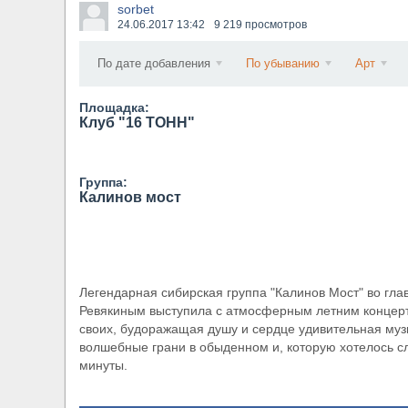
sorbet
​Anthrax выпустили новый сингл и клип «Everybo
24.06.2017
13:42
9 219 просмотров
По дате добавления
По убыванию
Арт
Площадка:
Клуб "16 ТОНН"
Группа:
Калинов мост
Легендарная сибирская группа "Калинов Мост" во гл
Ревякиным выступила с атмосферным летним концерто
своих, будоражащая душу и сердце удивительная муз
волшебные грани в обыденном и, которую хотелось сл
минуты.