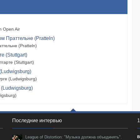
 Open Air
м Праттельне (Pratteln)
тельне (Pratteln)
 (Stuttgart)
арте (Stuttgart)
(Ludwigsburg)
рге (Ludwigsburg)
 (Ludwigsburg)
igsburg)
Последние интервью
1
League of Distortion: "Музыка должна объединять".
В