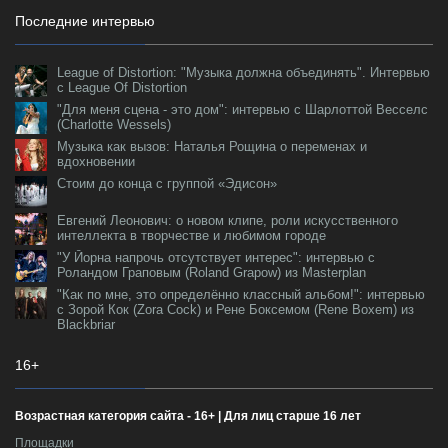
Последние интервью
League of Distortion: "Музыка должна объединять". Интервью
с League Of Distortion
"Для меня сцена - это дом": интервью с Шарлоттой Весселс
(Charlotte Wessels)
Музыка как вызов: Наталья Рощина о переменах и
вдохновении
Стоим до конца с группой «Эдисон»
Евгений Леонович: о новом клипе, роли искусственного
интеллекта в творчестве и любимом городе
"У Йорна напрочь отсутствует интерес": интервью с
Роландом Граповым (Roland Grapow) из Masterplan
"Как по мне, это определённо классный альбом!": интервью
с Зорой Кок (Zora Cock) и Рене Боксемом (Rene Boxem) из
Blackbriar
16+
Возрастная категория сайта - 16+ | Для лиц старше 16 лет
Площадки