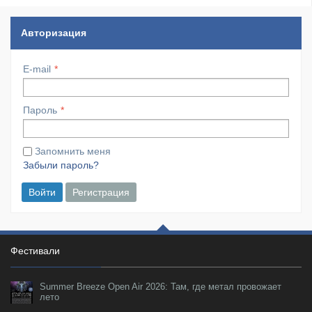
Авторизация
E-mail
Пароль
Запомнить меня
Забыли пароль?
Войти
Регистрация
Фестивали
Summer Breeze Open Air 2026: Там, где метал провожает
лето