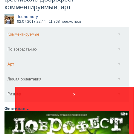
комментируемые, арт
​Wacken Open Air 2027 объявил новую волну участ...
Tsunemory
02.07.2017
22:44
11 868 просмотров
Комментируемые
По возрастанию
Арт
Любая ориентация
Размер
x
Фестиваль: