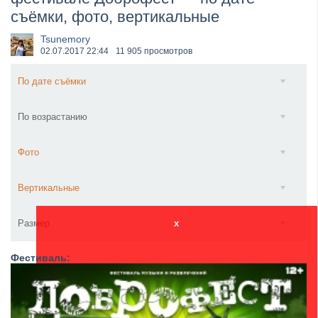
съёмки, фото, вертикальные
​Anthrax выпустили новый сингл и клип «Everybod...
Tsunemory
02.07.2017
22:44
11 905 просмотров
По дате съёмки
По возрастанию
Фото
Вертикальные
Размер
x
Фестиваль: