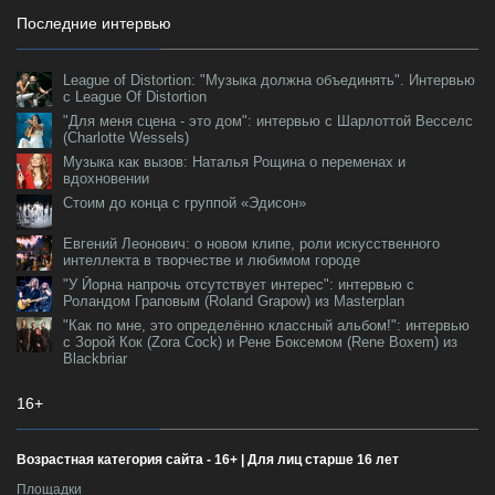
Последние интервью
League of Distortion: "Музыка должна объединять". Интервью
с League Of Distortion
"Для меня сцена - это дом": интервью с Шарлоттой Весселс
(Charlotte Wessels)
Музыка как вызов: Наталья Рощина о переменах и
вдохновении
Стоим до конца с группой «Эдисон»
Евгений Леонович: о новом клипе, роли искусственного
интеллекта в творчестве и любимом городе
"У Йорна напрочь отсутствует интерес": интервью с
Роландом Граповым (Roland Grapow) из Masterplan
"Как по мне, это определённо классный альбом!": интервью
с Зорой Кок (Zora Cock) и Рене Боксемом (Rene Boxem) из
Blackbriar
16+
Возрастная категория сайта - 16+ | Для лиц старше 16 лет
Площадки