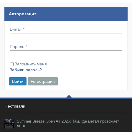
Авторизация
E-mail
Пароль
Запомнить меня
Забыли пароль?
Войти
Регистрация
Фестивали
Summer Breeze Open Air 2026: Там, где метал провожает
лето