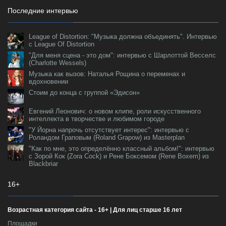
Последние интервью
League of Distortion: "Музыка должна объединять". Интервью
с League Of Distortion
"Для меня сцена - это дом": интервью с Шарлоттой Весселс
(Charlotte Wessels)
Музыка как вызов: Наталья Рощина о переменах и
вдохновении
Стоим до конца с группой «Эдисон»
Евгений Леонович: о новом клипе, роли искусственного
интеллекта в творчестве и любимом городе
"У Йорна напрочь отсутствует интерес": интервью с
Роландом Граповым (Roland Grapow) из Masterplan
"Как по мне, это определённо классный альбом!": интервью
с Зорой Кок (Zora Cock) и Рене Боксемом (Rene Boxem) из
Blackbriar
16+
Возрастная категория сайта - 16+ | Для лиц старше 16 лет
Площадки