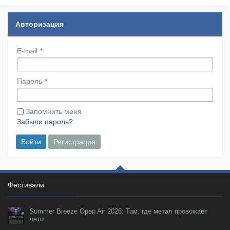
Авторизация
E-mail
Пароль
Запомнить меня
Забыли пароль?
Войти
Регистрация
Фестивали
Summer Breeze Open Air 2026: Там, где метал провожает
лето