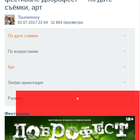
съёмки, арт
​Wacken Open Air 2027 объявил новую волну участ...
Tsunemory
02.07.2017
22:44
11 863 просмотра
По дате съёмки
По возрастанию
Арт
Любая ориентация
Размер
x
Фестиваль: