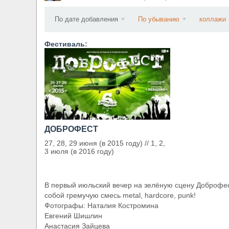
​Wacken Open Air 2027 объявил новую волну уча
По дате добавления
По убыванию
коллажи
Фестиваль:
ДОБРОФЕСТ
27, 28, 29 июня (в 2015 году) // 1, 2,
3 июля (в 2016 году)
В первый июльский вечер на зелёную сцену Доброфе
собой гремучую смесь metal, hardcore, punk!
Фотографы: Наталия Костромина
Евгений Шишлин
Анастасия Зайцева