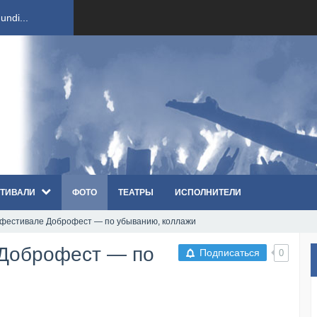
ndi...
вым ко...
оди...
sh...
ТИВАЛИ
ФОТО
ТЕАТРЫ
ИСПОЛНИТЕЛИ
п «Th...
а фестивале Доброфест — по убыванию, коллажи
первые...
 Доброфест — по
Подписаться
0
ем «...
ннад...