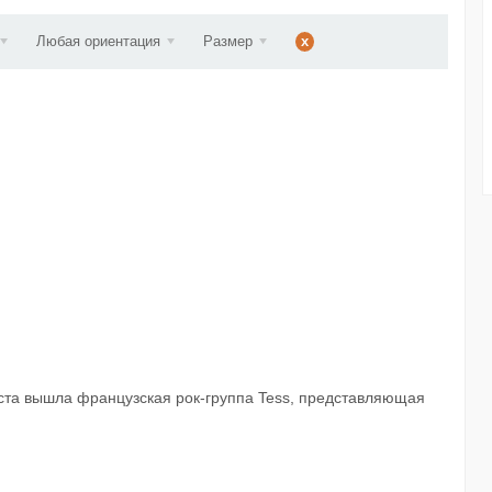
ст...
Любая ориентация
Размер
x
ста вышла французская рок-группа Tess, представляющая