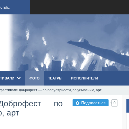
ndi...
вым ко...
оди...
sh...
ТИВАЛИ
ФОТО
ТЕАТРЫ
ИСПОЛНИТЕЛИ
п «Th...
 фестивале Доброфест — по популярности, по убыванию, арт
первые...
 Доброфест — по
Подписаться
0
ем «...
, арт
ннад...