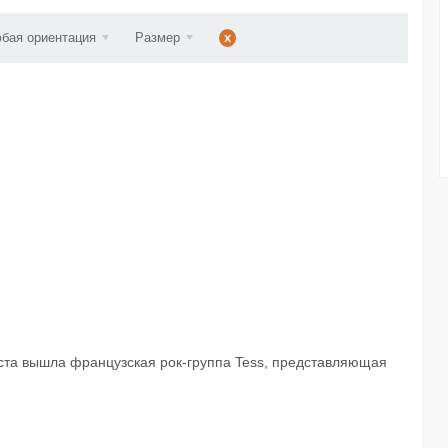
ст...
бая ориентация
Размер
x
ста вышла французская рок-группа Tess, представляющая