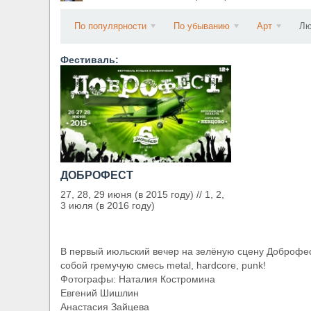
​Wacken Open Air 2027 объявил новую волну уча
По популярности
По убыванию
Арт
Лю
Фестиваль:
ДОБРОФЕСТ
27, 28, 29 июня (в 2015 году) // 1, 2,
3 июля (в 2016 году)
В первый июльский вечер на зелёную сцену Доброфе
собой гремучую смесь metal, hardcore, punk!
Фотографы: Наталия Костромина
Евгений Шишлин
Анастасия Зайцева