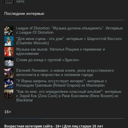
лето
Последние интервью
League of Distortion: "Музыка должна объединять". Интервью
с League Of Distortion
"Для меня сцена - это дом": интервью с Шарлоттой Весселс
(Charlotte Wessels)
Музыка как вызов: Наталья Рощина о переменах и
вдохновении
Стоим до конца с группой «Эдисон»
Евгений Леонович: о новом клипе, роли искусственного
интеллекта в творчестве и любимом городе
"У Йорна напрочь отсутствует интерес": интервью с
Роландом Граповым (Roland Grapow) из Masterplan
"Как по мне, это определённо классный альбом!": интервью
с Зорой Кок (Zora Cock) и Рене Боксемом (Rene Boxem) из
Blackbriar
16+
Возрастная категория сайта - 16+ | Для лиц старше 16 лет