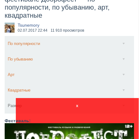
популярности, по убыванию, арт,
​Anthrax выпустили новый сингл и клип «Everybod...
квадратные
Tsunemory
02.07.2017
22:44
11 910 просмотров
По популярности
По убыванию
Арт
Квадратные
Размер
x
Фестиваль: