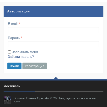
Авторизация
E-mail
Пароль
Запомнить меня
Забыли пароль?
Войти
Регистрация
Фестивали
Summer Breeze Open Air 2026: Там, где метал провожает
лето