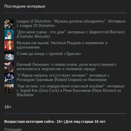
Последние интервью
League of Distortion: "Музыка должна объединять". Интервью
с League Of Distortion
"Для меня сцена - это дом": интервью с Шарлоттой Весселс
(Charlotte Wessels)
Музыка как вызов: Наталья Рощина о переменах и
вдохновении
Стоим до конца с группой «Эдисон»
Евгений Леонович: о новом клипе, роли искусственного
интеллекта в творчестве и любимом городе
"У Йорна напрочь отсутствует интерес": интервью с
Роландом Граповым (Roland Grapow) из Masterplan
"Как по мне, это определённо классный альбом!": интервью
с Зорой Кок (Zora Cock) и Рене Боксемом (Rene Boxem) из
Blackbriar
16+
Возрастная категория сайта - 16+ | Для лиц старше 16 лет
Площадки