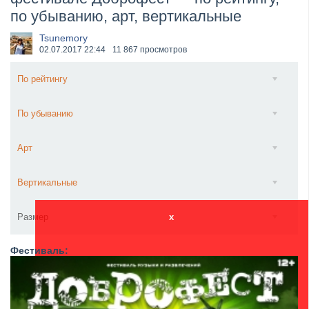
по убыванию, арт, вертикальные
​Wacken Open Air 2027 объявил новую волну участ...
Tsunemory
02.07.2017
22:44
11 867 просмотров
По рейтингу
По убыванию
Арт
Вертикальные
Размер
x
Фестиваль: