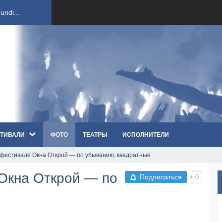
ndi...
вым ко...
оди...
sh...
ТИВАЛИ
ФОТО
ТЕАТРЫ
ИСПОЛНИТЕЛИ
п «Th...
 фестивале Окна Открой — по убыванию, квадратные
первые...
Окна Открой — по
Подписаться
0
ем «...
ннад...