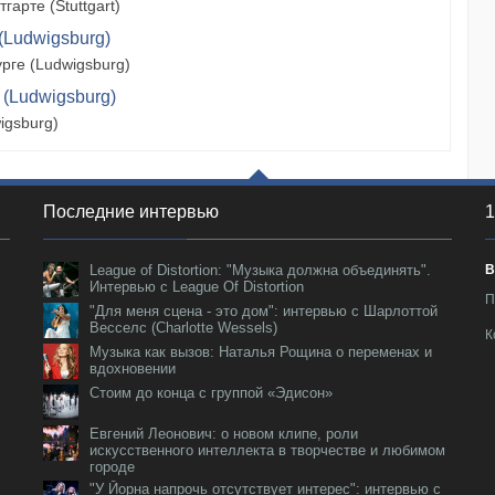
арте (Stuttgart)
(Ludwigsburg)
рге (Ludwigsburg)
 (Ludwigsburg)
igsburg)
Последние интервью
1
League of Distortion: "Музыка должна объединять".
В
Интервью с League Of Distortion
П
"Для меня сцена - это дом": интервью с Шарлоттой
Весселс (Charlotte Wessels)
К
Музыка как вызов: Наталья Рощина о переменах и
вдохновении
Стоим до конца с группой «Эдисон»
Евгений Леонович: о новом клипе, роли
искусственного интеллекта в творчестве и любимом
городе
"У Йорна напрочь отсутствует интерес": интервью с