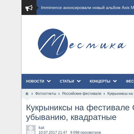
​Imminence анонсировали новый альбом Axis Mu
​Wacken Open Air 2026 полностью распродан
GHOST возвращаются на большие экраны с но
​Summer Breeze Open Air 2026 полностью перех
​Wacken Open Air 2026: открыт новый портал Ca
НОВОСТИ
СТАТЬИ
КОНЦЕРТЫ
ФЕС
ANTHRAX представили новый сингл и видеокли
Фотоотчеты
Российские фестивали
Кукрыниксы на
Всероссийский рок-фестиваль HAMMER FEST в
Кукрыниксы на фестивале 
XANDRIA представили новый сингл под названи
убыванию, квадратные
Wacken Open Air 2026 объявили последние оди
kat
10.07.2017
21:47
9 098 просмотров