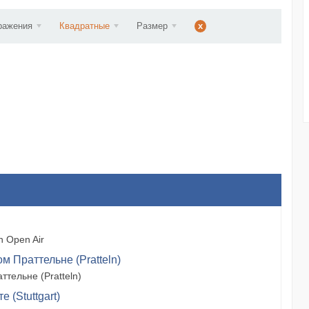
ст...
ражения
Квадратные
Размер
x
 Open Air
м Праттельне (Pratteln)
тельне (Pratteln)
 (Stuttgart)