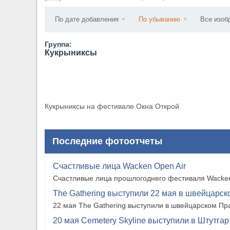
​Wacken Open Air 2027 объявил новую волну уча
По дате добавления
По убыванию
Все изоб
Группа:
Кукрыниксы
Кукрыниксы на фестивале Окна Открой
Последние фотоотчеты
Счастливые лица Wacken Open Air
Счастливые лица прошлогоднего фестиваля Wacken
The Gathering выступили 22 мая в швейцарско
22 мая The Gathering выступили в швейцарском Прат
20 мая Cemetery Skyline выступили в Штутгарте