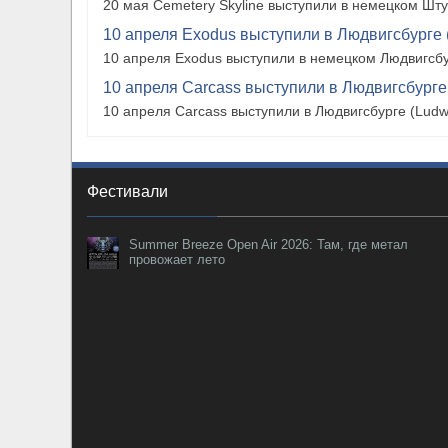
20 мая Cemetery Skyline выступили в немецком Штутг
10 апреля Exodus выступили в Людвигсбурге 
10 апреля Exodus выступили в немецком Людвигсбу
10 апреля Carcass выступили в Людвигсбурге
10 апреля Carcass выступили в Людвигсбурге (Ludw
Фестивали
Summer Breeze Open Air 2026: Там, где метал
провожает лето