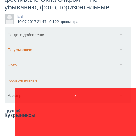
убыванию, фото, горизонтальные
​Wacken Open Air 2027 объявил новую волну участ...
kat
10.07.2017
21:47
9 102 просмотра
По дате добавления
По убыванию
Фото
Горизонтальные
Размер
x
Группа:
Кукрыниксы