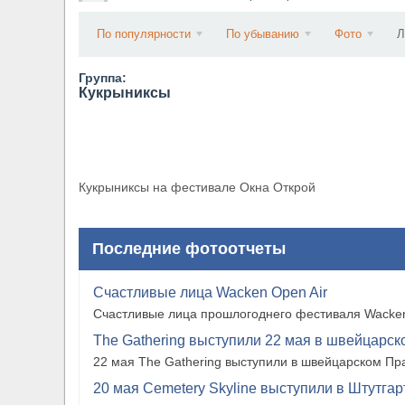
​Wacken Open Air 2027 объявил новую волну уча
По популярности
По убыванию
Фото
Л
Группа:
Кукрыниксы
Кукрыниксы на фестивале Окна Открой
Последние фотоотчеты
Счастливые лица Wacken Open Air
Счастливые лица прошлогоднего фестиваля Wacken
The Gathering выступили 22 мая в швейцарско
22 мая The Gathering выступили в швейцарском Прат
20 мая Cemetery Skyline выступили в Штутгарте