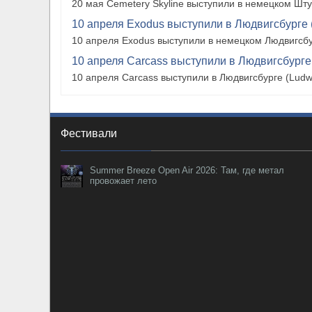
20 мая Cemetery Skyline выступили в немецком Штутг
10 апреля Exodus выступили в Людвигсбурге 
10 апреля Exodus выступили в немецком Людвигсбу
10 апреля Carcass выступили в Людвигсбурге
10 апреля Carcass выступили в Людвигсбурге (Ludw
Фестивали
Summer Breeze Open Air 2026: Там, где метал
провожает лето