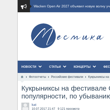
​Imminence анонсировали новый альбом Axis Mu
​Wacken Open Air 2026 полностью распродан
GHOST возвращаются на большие экраны с но
​Summer Breeze Open Air 2026 полностью перех
​Wacken Open Air 2026: открыт новый портал Ca
НОВОСТИ
СТАТЬИ
КОНЦЕРТЫ
ФЕС
ANTHRAX представили новый сингл и видеокли
Фотоотчеты
Российские фестивали
Кукрыниксы на
Всероссийский рок-фестиваль HAMMER FEST в
Кукрыниксы на фестивале 
XANDRIA представили новый сингл под названи
популярности, по убывани
Wacken Open Air 2026 объявили последние оди
kat
10.07.2017
21:47
9 121 просмотр