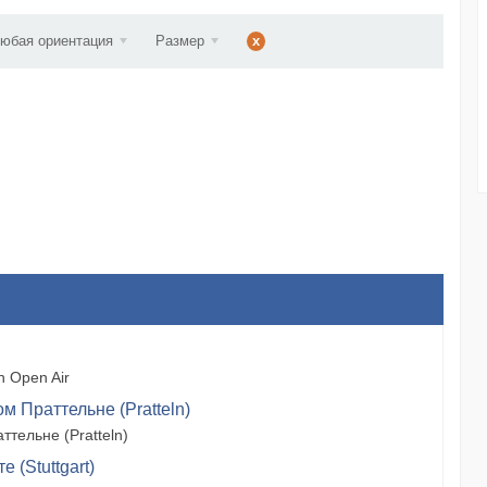
ст...
юбая ориентация
Размер
x
 Open Air
м Праттельне (Pratteln)
тельне (Pratteln)
 (Stuttgart)