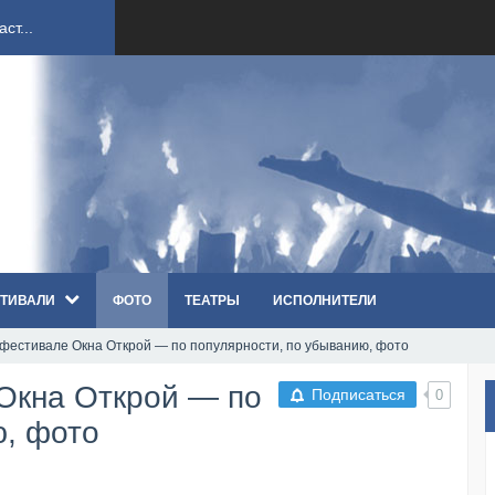
ndi...
вым ко...
оди...
sh...
ТИВАЛИ
ФОТО
ТЕАТРЫ
ИСПОЛНИТЕЛИ
п «Th...
 фестивале Окна Открой — по популярности, по убыванию, фото
первые...
Окна Открой — по
Подписаться
0
ем «...
ю, фото
ннад...