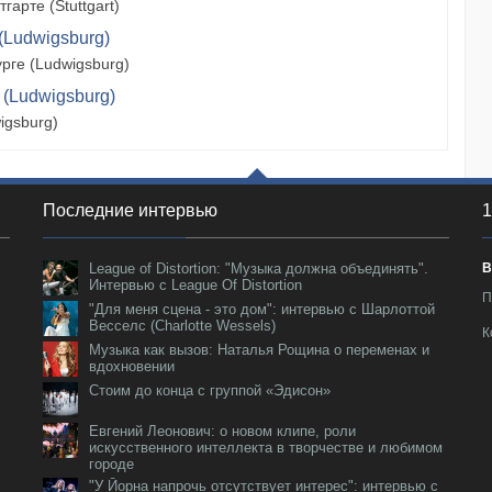
арте (Stuttgart)
(Ludwigsburg)
рге (Ludwigsburg)
 (Ludwigsburg)
igsburg)
Последние интервью
1
League of Distortion: "Музыка должна объединять".
В
Интервью с League Of Distortion
П
"Для меня сцена - это дом": интервью с Шарлоттой
Весселс (Charlotte Wessels)
К
Музыка как вызов: Наталья Рощина о переменах и
вдохновении
Стоим до конца с группой «Эдисон»
Евгений Леонович: о новом клипе, роли
искусственного интеллекта в творчестве и любимом
городе
"У Йорна напрочь отсутствует интерес": интервью с