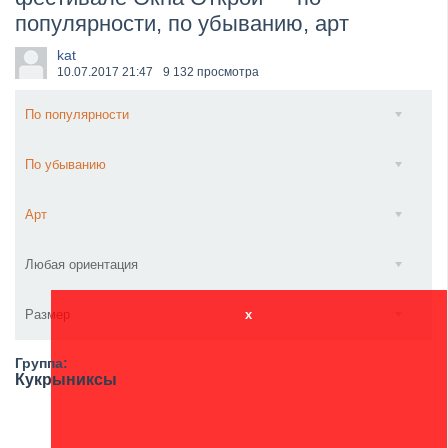
популярности, по убыванию, арт
​Anthrax выпустили новый сингл и клип «Everybod...
kat
10.07.2017
21:47
9 132 просмотра
По популярности
По убыванию
Арт
Любая ориентация
Размер
x
Группа:
Кукрыниксы