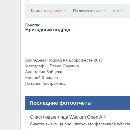
​Anthrax выпустили новый сингл и клип «Everybo
Комментируемые
По возрастанию
Арт
Группа:
Бригадный подряд
Бригадный Подряд на Доброфесте 2017
Фотографы: Елена Санкина
Анастасия Зайцева
Евгений Шишлин
Наталия Костромина
Последние фотоотчеты
Счастливые лица Wacken Open Air
Счастливые лица прошлогоднего фестиваля Wacken