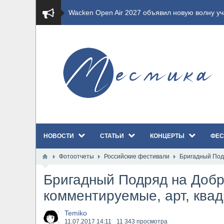
​Wacken Open Air 2027 объявил новую волну уча
​Imminence анонсировали новый альбом Axis Mu
​Wacken Open Air 2026 полностью распродан
GHOST возвращаются на большие экраны с но
​Summer Breeze Open Air 2026 полностью перех
НОВОСТИ
СТАТЬИ
КОНЦЕРТЫ
ФЕС
​Wacken Open Air 2026: открыт новый портал Ca
Фотоотчеты
Российские фестивали
Бригадный Под
ANTHRAX представили новый сингл и видеокли
Бригадный Подряд на Доб
Всероссийский рок-фестиваль HAMMER FEST в
комментируемые, арт, ква
XANDRIA представили новый сингл под названи
Temiko
11.07.2017
14:11
11 343 просмотра