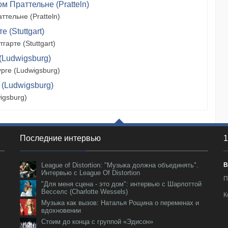
м Праттельне (Pratteln)
тельне (Pratteln)
 (Stuttgart)
арте (Stuttgart)
(Ludwigsburg)
рге (Ludwigsburg)
 (Ludwigsburg)
igsburg)
Последние интервью
1
League of Distortion: "Музыка должна объединять".
В
Интервью с League Of Distortion
П
"Для меня сцена - это дом": интервью с Шарлоттой
Весселс (Charlotte Wessels)
К
Музыка как вызов: Наталья Рощина о переменах и
вдохновении
Стоим до конца с группой «Эдисон»