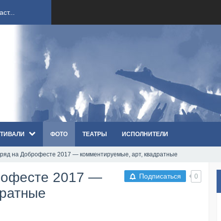
ст...
ndi...
вым ко...
оди...
ТИВАЛИ
ФОТО
ТЕАТРЫ
ИСПОЛНИТЕЛИ
sh...
ряд на Доброфесте 2017 — комментируемые, арт, квадратные
п «Th...
рофесте 2017 —
Подписаться
0
первые...
дратные
ем «...