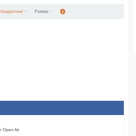
d...
Квадратные
Размер
x
 Open Air