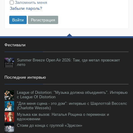
Запомнить меня
Забыли пароль?
Войти
Регистрация
Фестивали
Summer Breeze Open Air 2026: Там, где метал провожает
лето
Последние интервью
League of Distortion: "Музыка должна объединять". Интервью
с League Of Distortion
"Для меня сцена - это дом": интервью с Шарлоттой Весселс
(Charlotte Wessels)
Музыка как вызов: Наталья Рощина о переменах и
вдохновении
Стоим до конца с группой «Эдисон»