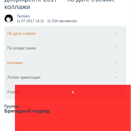
коллажи
​Wacken Open Air 2027 объявил новую волну участ...
Temiko
11.07.2017
14:11
11 334 просмотра
По дате съёмки
По возрастанию
коллажи
Любая ориентация
Размер
x
Группа:
Бригадный подряд