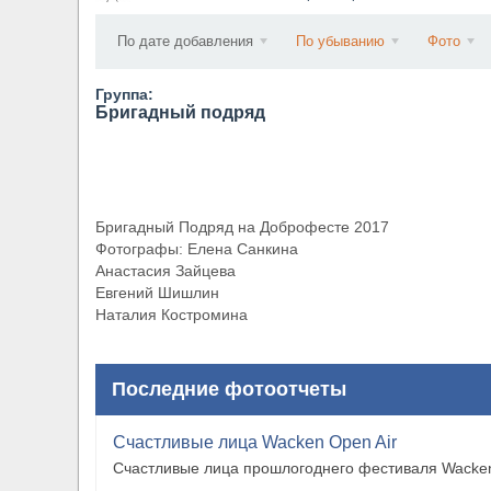
​Wacken Open Air 2027 объявил новую волну уча
По дате добавления
По убыванию
Фото
Группа:
Бригадный подряд
Бригадный Подряд на Доброфесте 2017
Фотографы: Елена Санкина
Анастасия Зайцева
Евгений Шишлин
Наталия Костромина
Последние фотоотчеты
Счастливые лица Wacken Open Air
Счастливые лица прошлогоднего фестиваля Wacken