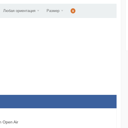
ст...
Любая ориентация
Размер
x
 Open Air