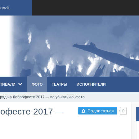
ndi...
вым ко...
оди...
sh...
ТИВАЛИ
ФОТО
ТЕАТРЫ
ИСПОЛНИТЕЛИ
п «Th...
ряд на Доброфесте 2017 — по убыванию, фото
первые...
рофесте 2017 —
Подписаться
0
ем «...
ннад...