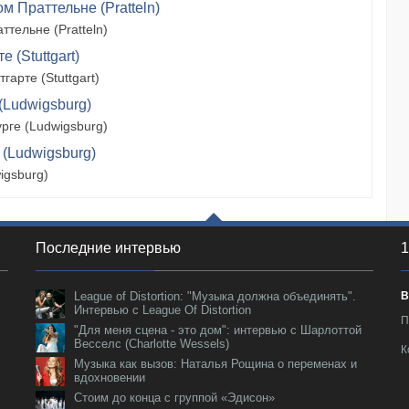
м Праттельне (Pratteln)
тельне (Pratteln)
 (Stuttgart)
арте (Stuttgart)
(Ludwigsburg)
рге (Ludwigsburg)
 (Ludwigsburg)
igsburg)
Последние интервью
1
League of Distortion: "Музыка должна объединять".
В
Интервью с League Of Distortion
П
"Для меня сцена - это дом": интервью с Шарлоттой
Весселс (Charlotte Wessels)
К
Музыка как вызов: Наталья Рощина о переменах и
вдохновении
Стоим до конца с группой «Эдисон»