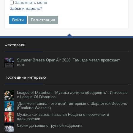
Запомнить меня
Забыли пароль?
Войти
Регистрация
Фестивали
Summer Breeze Open Air 2026: Там, где метал провожает
лето
Последние интервью
League of Distortion: "Музыка должна объединять". Интервью
с League Of Distortion
"Для меня сцена - это дом": интервью с Шарлоттой Весселс
(Charlotte Wessels)
Музыка как вызов: Наталья Рощина о переменах и
вдохновении
Стоим до конца с группой «Эдисон»