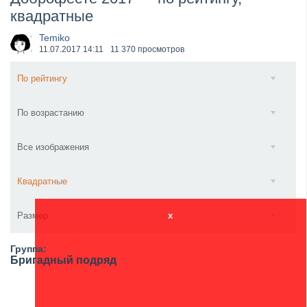
квадратные
​Anthrax выпустили новый сингл и клип «Everybod...
Temiko
11.07.2017
14:11
11 370 просмотров
По рейтингу
По возрастанию
Все изображения
Квадратные
Размер
x
Группа:
Бригадный подряд