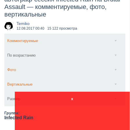
Assault — комментируемые, фото,
​Anthrax выпустили новый сингл и клип «Everybod...
вертикальные
Temiko
12.08.2017
00:40
15 122 просмотра
Комментируемые
По возрастанию
Фото
Вертикальные
Размер
x
Группа:
Infected Rain