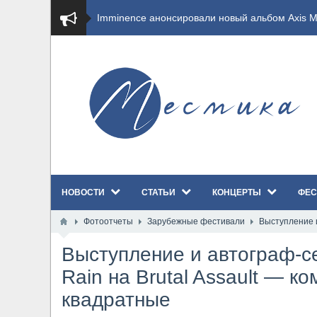
​Imminence анонсировали новый альбом Axis Mu
​Wacken Open Air 2026 полностью распродан
GHOST возвращаются на большие экраны с но
​Summer Breeze Open Air 2026 полностью перех
​Wacken Open Air 2026: открыт новый портал Ca
НОВОСТИ
СТАТЬИ
КОНЦЕРТЫ
ФЕС
ANTHRAX представили новый сингл и видеокли
Фотоотчеты
Зарубежные фестивали
Выступление и
Всероссийский рок-фестиваль HAMMER FEST в
Выступление и автограф-се
XANDRIA представили новый сингл под названи
Rain на Brutal Assault — к
квадратные
Wacken Open Air 2026 объявили последние оди