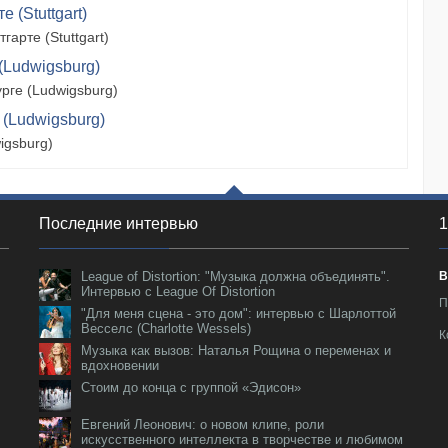
 (Stuttgart)
арте (Stuttgart)
(Ludwigsburg)
рге (Ludwigsburg)
 (Ludwigsburg)
igsburg)
Последние интервью
1
League of Distortion: "Музыка должна объединять".
В
Интервью с League Of Distortion
П
"Для меня сцена - это дом": интервью с Шарлоттой
Весселс (Charlotte Wessels)
К
Музыка как вызов: Наталья Рощина о переменах и
вдохновении
Стоим до конца с группой «Эдисон»
Евгений Леонович: о новом клипе, роли
искусственного интеллекта в творчестве и любимом