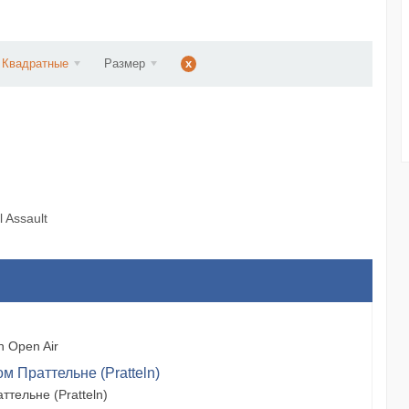
ст...
Квадратные
Размер
x
 Assault
 Open Air
м Праттельне (Pratteln)
тельне (Pratteln)