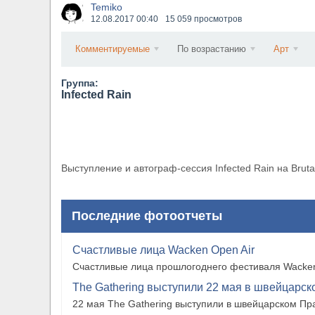
Temiko
​Wacken Open Air 2027 объявил новую волну уча
12.08.2017
00:40
15 059 просмотров
Комментируемые
По возрастанию
Арт
Группа:
Infected Rain
Выступление и автограф-сессия Infected Rain на Brutal
Последние фотоотчеты
Счастливые лица Wacken Open Air
Счастливые лица прошлогоднего фестиваля Wacken
The Gathering выступили 22 мая в швейцарско
22 мая The Gathering выступили в швейцарском Прат