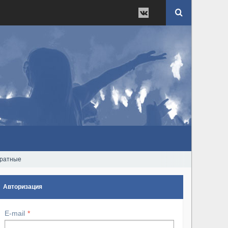
дратные
Авторизация
E-mail