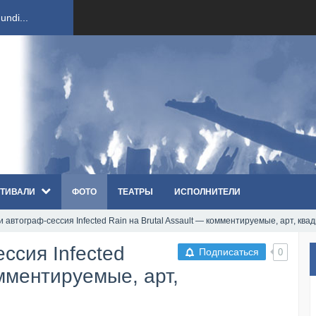
ndi...
вым ко...
оди...
sh...
ТИВАЛИ
ФОТО
ТЕАТРЫ
ИСПОЛНИТЕЛИ
п «Th...
 автограф-сессия Infected Rain на Brutal Assault — комментируемые, арт, ква
первые...
ссия Infected
Подписаться
0
ем «...
омментируемые, арт,
ннад...