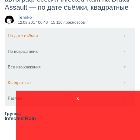
Assault — по дате съёмки, квадратные
​Anthrax выпустили новый сингл и клип «Everybod...
Temiko
12.08.2017
00:40
15 116 просмотров
По дате съёмки
По возрастанию
Все изображения
Квадратные
Размер
x
Группа:
Infected Rain