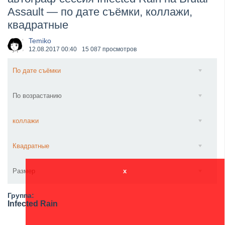
Assault — по дате съёмки, коллажи,
​Wacken Open Air 2027 объявил новую волну участ...
квадратные
Temiko
12.08.2017
00:40
15 087 просмотров
По дате съёмки
По возрастанию
коллажи
Квадратные
Размер
x
Группа:
Infected Rain