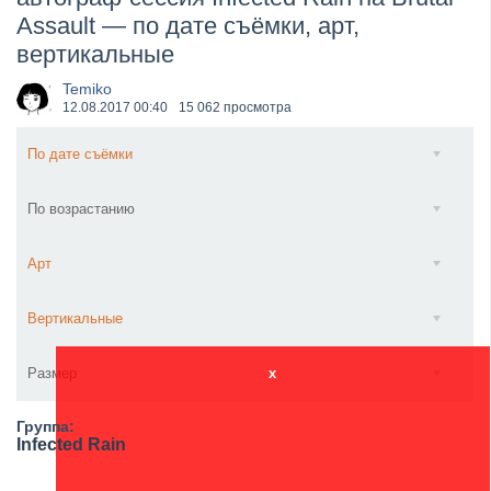
Assault — по дате съёмки, арт,
​Imminence анонсировали новый альбом Axis Mundi...
вертикальные
Temiko
12.08.2017
00:40
15 062 просмотра
По дате съёмки
По возрастанию
Арт
Вертикальные
Размер
x
Группа:
Infected Rain