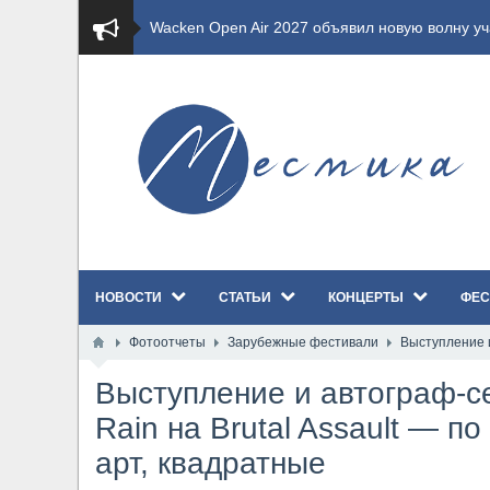
​Wacken Open Air 2027 объявил новую волну уча
​Imminence анонсировали новый альбом Axis Mu
​Wacken Open Air 2026 полностью распродан
GHOST возвращаются на большие экраны с но
​Summer Breeze Open Air 2026 полностью перех
НОВОСТИ
СТАТЬИ
КОНЦЕРТЫ
ФЕС
​Wacken Open Air 2026: открыт новый портал Ca
Фотоотчеты
Зарубежные фестивали
Выступление и
ANTHRAX представили новый сингл и видеокли
Выступление и автограф-се
Всероссийский рок-фестиваль HAMMER FEST в
Rain на Brutal Assault — п
арт, квадратные
XANDRIA представили новый сингл под названи