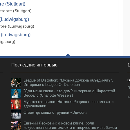
 (Stuttgart)
арте (Stuttgart)
(Ludwigsburg)
рге (Ludwigsburg)
 (Ludwigsburg)
igsburg)
Последние интервью
1
League of Distortion: "Музыка должна объединять".
В
Интервью с League Of Distortion
П
"Для меня сцена - это дом": интервью с Шарлоттой
Весселс (Charlotte Wessels)
К
Музыка как вызов: Наталья Рощина о переменах и
вдохновении
Стоим до конца с группой «Эдисон»
Евгений Леонович: о новом клипе, роли
искусственного интеллекта в творчестве и любимом