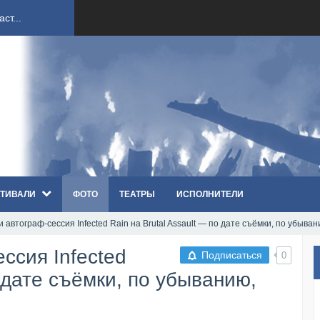
ст...
ndi...
вым ко...
оди...
ТИВАЛИ
ФОТО
ТЕАТРЫ
ИСПОЛНИТЕЛИ
sh...
 автограф-сессия Infected Rain на Brutal Assault — по дате съёмки, по убыван
п «Th...
ссия Infected
Подписаться
0
первые...
о дате съёмки, по убыванию,
ем «...