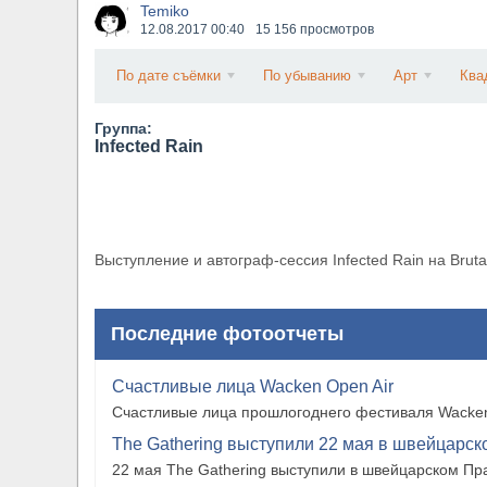
Temiko
​Anthrax выпустили новый сингл и клип «Everybo
12.08.2017
00:40
15 156 просмотров
По дате съёмки
По убыванию
Арт
Ква
Группа:
Infected Rain
Выступление и автограф-сессия Infected Rain на Brutal
Последние фотоотчеты
Счастливые лица Wacken Open Air
Счастливые лица прошлогоднего фестиваля Wacken
The Gathering выступили 22 мая в швейцарско
22 мая The Gathering выступили в швейцарском Прат