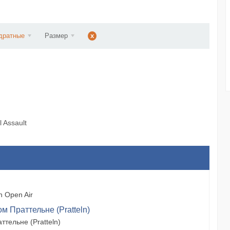
d...
дратные
Размер
x
 Assault
 Open Air
м Праттельне (Pratteln)
тельне (Pratteln)