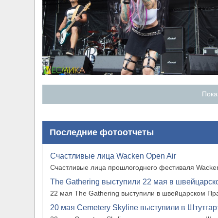
Пока
Последние фотоотчеты
Счастливые лица Wacken Open Air
Счастливые лица прошлогоднего фестиваля Wacken
The Gathering выступили 22 мая в швейцарско
22 мая The Gathering выступили в швейцарском Прат
20 мая Cemetery Skyline выступили в Штутгарте