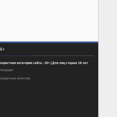
6+
озрастная категория сайта - 16+ | Для лиц старше 16 лет
лощадки
онцертные агенства