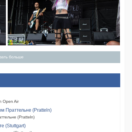
зать больше
 Open Air
м Праттельне (Pratteln)
тельне (Pratteln)
 (Stuttgart)