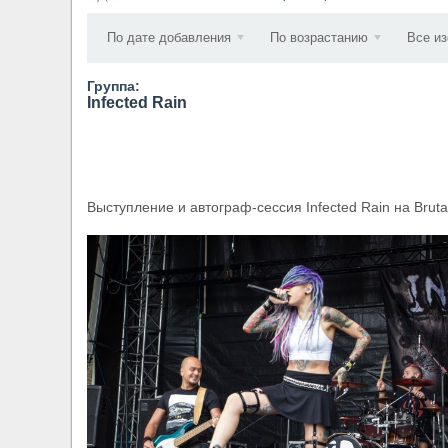
​Wacken Open Air 2027 объявил новую волну уча
По дате добавления
По возрастанию
Все и
Группа:
Infected Rain
Выступление и автограф-сессия Infected Rain на Brutal