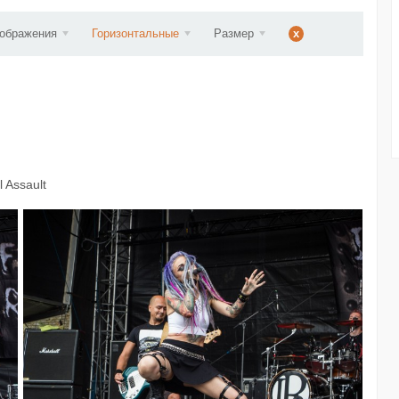
ст...
зображения
Горизонтальные
Размер
x
 Assault