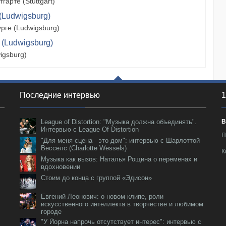
арте (Stuttgart)
(Ludwigsburg)
рге (Ludwigsburg)
 (Ludwigsburg)
igsburg)
Последние интервью
1
League of Distortion: "Музыка должна объединять".
В
Интервью с League Of Distortion
П
"Для меня сцена - это дом": интервью с Шарлоттой
Весселс (Charlotte Wessels)
К
Музыка как вызов: Наталья Рощина о переменах и
вдохновении
Стоим до конца с группой «Эдисон»
Евгений Леонович: о новом клипе, роли
искусственного интеллекта в творчестве и любимом
городе
"У Йорна напрочь отсутствует интерес": интервью с