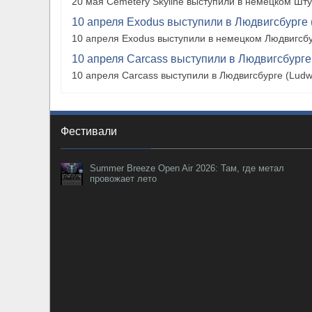
20 мая Cemetery Skyline выступили в немецком Штутг
10 апреля Exodus выступили в Людвигсбурге 
10 апреля Exodus выступили в немецком Людвигсбу
10 апреля Carcass выступили в Людвигсбурге
10 апреля Carcass выступили в Людвигсбурге (Ludw
Фестивали
Summer Breeze Open Air 2026: Там, где метал
провожает лето