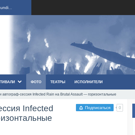
ndi...
вым ко...
оди...
sh...
ТИВАЛИ
ФОТО
ТЕАТРЫ
ИСПОЛНИТЕЛИ
п «Th...
 автограф-сессия Infected Rain на Brutal Assault — горизонтальные
первые...
ссия Infected
Подписаться
0
ем «...
оризонтальные
ннад...