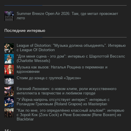
Summer Breeze Open Air 2026: Там, где метал провожает
лето
Последние интервью
League of Distortion: "Музыка должна объединять". Интервью
с League Of Distortion
"Для меня сцена - это дом": интервью с Шарлоттой Весселс
(Charlotte Wessels)
Музыка как вызов: Наталья Рощина о переменах и
вдохновении
Стоим до конца с группой «Эдисон»
Евгений Леонович: о новом клипе, роли искусственного
интеллекта в творчестве и любимом городе
"У Йорна напрочь отсутствует интерес": интервью с
Роландом Граповым (Roland Grapow) из Masterplan
"Как по мне, это определённо классный альбом!": интервью
с Зорой Кок (Zora Cock) и Рене Боксемом (Rene Boxem) из
Blackbriar