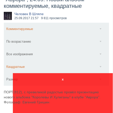
комментируемые, квадратные
​Wacken Open Air 2027 объявил новую волну участ...
Человек В Шляпе
25.09.2017
21:57
9 811 просмотров
Комментируемые
По возрастанию
Все изображения
Квадратные
Размер
x
ПОРТ(812), с превеликой радостью провёл презентацию
нового альбома "Королевы И Хулиганы" в клубе "Аврора".
Фотограф: Евгений Гришин