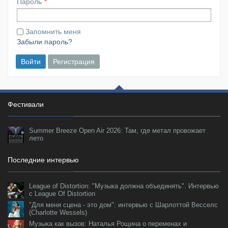
Пароль
Запомнить меня
Забыли пароль?
Войти
Регистрация
Фестивали
Summer Breeze Open Air 2026: Там, где метал провожает
лето
Последние интервью
League of Distortion: "Музыка должна объединять". Интервью
с League Of Distortion
"Для меня сцена - это дом": интервью с Шарлоттой Весселс
(Charlotte Wessels)
Музыка как вызов: Наталья Рощина о переменах и