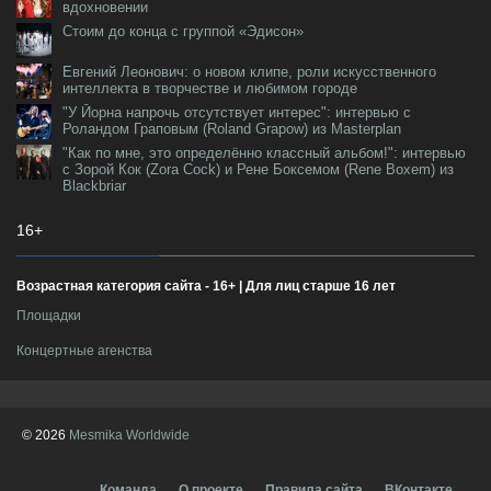
вдохновении
Стоим до конца с группой «Эдисон»
Евгений Леонович: о новом клипе, роли искусственного
интеллекта в творчестве и любимом городе
"У Йорна напрочь отсутствует интерес": интервью с
Роландом Граповым (Roland Grapow) из Masterplan
"Как по мне, это определённо классный альбом!": интервью
с Зорой Кок (Zora Cock) и Рене Боксемом (Rene Boxem) из
Blackbriar
16+
Возрастная категория сайта - 16+ | Для лиц старше 16 лет
Площадки
Концертные агенства
© 2026
Mesmika Worldwide
Команда
О проекте
Правила сайта
ВКонтакте