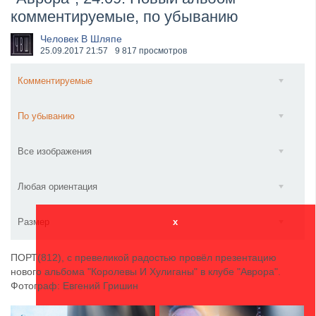
комментируемые, по убыванию
​Anthrax выпустили новый сингл и клип «Everybod...
Человек В Шляпе
25.09.2017
21:57
9 817 просмотров
Комментируемые
По убыванию
Все изображения
Любая ориентация
Размер
x
ПОРТ(812), с превеликой радостью провёл презентацию
нового альбома "Королевы И Хулиганы" в клубе "Аврора".
Фотограф: Евгений Гришин