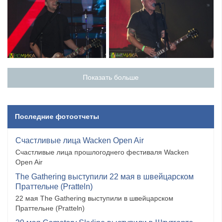
Показать больше
Последние фотоотчеты
Счастливые лица Wacken Open Air
Счастливые лица прошлогоднего фестиваля Wacken
Open Air
The Gathering выступили 22 мая в швейцарском
Праттельне (Pratteln)
22 мая The Gathering выступили в швейцарском
Праттельне (Pratteln)