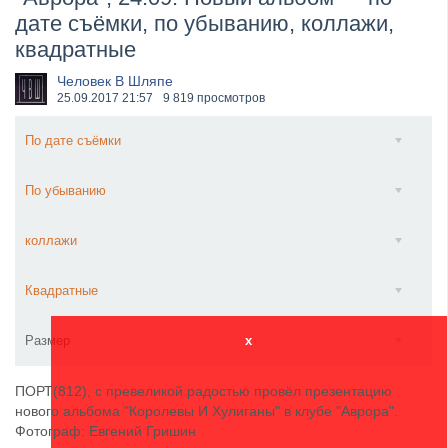
дате съёмки, по убыванию, коллажи,
​Anthrax выпустили новый сингл и клип «Everybod...
квадратные
Человек В Шляпе
25.09.2017
21:57
9 819 просмотров
По дате съёмки
По убыванию
коллажи
Квадратные
Размер
x
ПОРТ(812), с превеликой радостью провёл презентацию
нового альбома "Королевы И Хулиганы" в клубе "Аврора".
Фотограф: Евгений Гришин