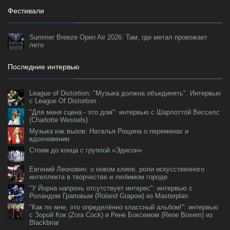
Фестивали
Summer Breeze Open Air 2026: Там, где метал провожает
лето
Последние интервью
League of Distortion: "Музыка должна объединять". Интервью
с League Of Distortion
"Для меня сцена - это дом": интервью с Шарлоттой Весселс
(Charlotte Wessels)
Музыка как вызов: Наталья Рощина о переменах и
вдохновении
Стоим до конца с группой «Эдисон»
Евгений Леонович: о новом клипе, роли искусственного
интеллекта в творчестве и любимом городе
"У Йорна напрочь отсутствует интерес": интервью с
Роландом Граповым (Roland Grapow) из Masterplan
"Как по мне, это определённо классный альбом!": интервью
с Зорой Кок (Zora Cock) и Рене Боксемом (Rene Boxem) из
Blackbriar