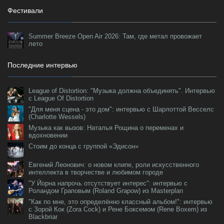
Фестивали
Summer Breeze Open Air 2026: Там, где метал провожает
лето
Последние интервью
League of Distortion: "Музыка должна объединять". Интервью
с League Of Distortion
"Для меня сцена - это дом": интервью с Шарлоттой Весселс
(Charlotte Wessels)
Музыка как вызов: Наталья Рощина о переменах и
вдохновении
Стоим до конца с группой «Эдисон»
Евгений Леонович: о новом клипе, роли искусственного
интеллекта в творчестве и любимом городе
"У Йорна напрочь отсутствует интерес": интервью с
Роландом Граповым (Roland Grapow) из Masterplan
"Как по мне, это определённо классный альбом!": интервью
с Зорой Кок (Zora Cock) и Рене Боксемом (Rene Boxem) из
Blackbriar