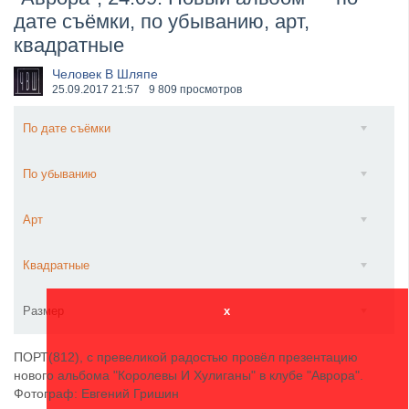
дате съёмки, по убыванию, арт,
​Wacken Open Air 2027 объявил новую волну участ...
квадратные
Человек В Шляпе
25.09.2017
21:57
9 809 просмотров
По дате съёмки
По убыванию
Арт
Квадратные
Размер
x
ПОРТ(812), с превеликой радостью провёл презентацию
нового альбома "Королевы И Хулиганы" в клубе "Аврора".
Фотограф: Евгений Гришин