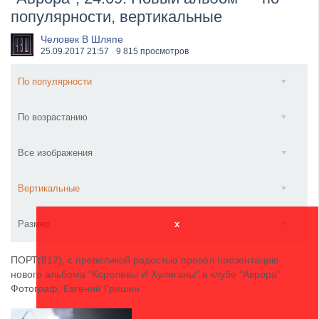
популярности, вертикальные
​Wacken Open Air 2027 объявил новую волну участ...
Человек В Шляпе
25.09.2017
21:57
9 815 просмотров
По популярности
По возрастанию
Все изображения
Вертикальные
Размер
x
ПОРТ(812), с превеликой радостью провёл презентацию
нового альбома "Королевы И Хулиганы" в клубе "Аврора".
Фотограф: Евгений Гришин