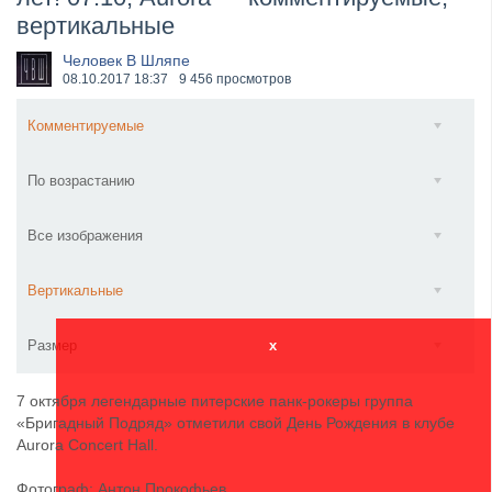
вертикальные
​Anthrax выпустили новый сингл и клип «Everybod...
Человек В Шляпе
08.10.2017
18:37
9 456 просмотров
Комментируемые
По возрастанию
Все изображения
Вертикальные
Размер
x
7 октября легендарные питерские панк-рокеры группа
«Бригадный Подряд» отметили свой День Рождения в клубе
Aurora Concert Hall.
Фотограф: Антон Прокофьев