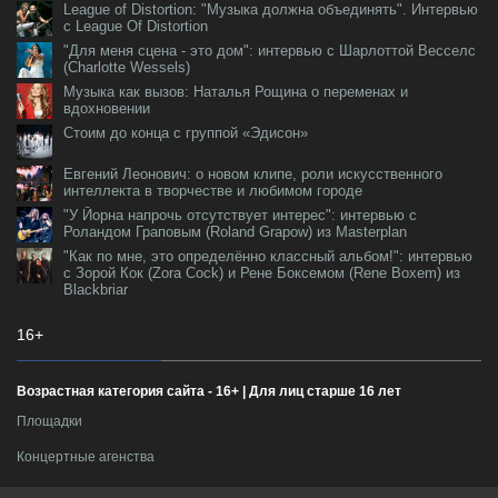
League of Distortion: "Музыка должна объединять". Интервью
с League Of Distortion
"Для меня сцена - это дом": интервью с Шарлоттой Весселс
(Charlotte Wessels)
Музыка как вызов: Наталья Рощина о переменах и
вдохновении
Стоим до конца с группой «Эдисон»
Евгений Леонович: о новом клипе, роли искусственного
интеллекта в творчестве и любимом городе
"У Йорна напрочь отсутствует интерес": интервью с
Роландом Граповым (Roland Grapow) из Masterplan
"Как по мне, это определённо классный альбом!": интервью
с Зорой Кок (Zora Cock) и Рене Боксемом (Rene Boxem) из
Blackbriar
16+
Возрастная категория сайта - 16+ | Для лиц старше 16 лет
Площадки
Концертные агенства