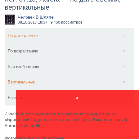
вертикальные
​Wacken Open Air 2027 объявил новую волну участ...
Человек В Шляпе
08.10.2017
18:37
9 450 просмотров
По дате съёмки
По возрастанию
Все изображения
Вертикальные
Размер
x
7 октября легендарные питерские панк-рокеры группа
«Бригадный Подряд» отметили свой День Рождения в клубе
Aurora Concert Hall.
Фотограф: Антон Прокофьев