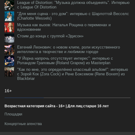
League of Distortion: "Музыка должна объединять". Интервью
с League Of Distortion
"Для меня сцена - это дом": интервью с Шарлоттой Весселс
(Charlotte Wessels)
Музыка как вызов: Наталья Рощина о переменах и
вдохновении
Стоим до конца с группой «Эдисон»
Евгений Леонович: о новом клипе, роли искусственного
интеллекта в творчестве и любимом городе
"У Йорна напрочь отсутствует интерес": интервью с
Роландом Граповым (Roland Grapow) из Masterplan
"Как по мне, это определённо классный альбом!": интервью
с Зорой Кок (Zora Cock) и Рене Боксемом (Rene Boxem) из
Blackbriar
16+
Возрастная категория сайта - 16+ | Для лиц старше 16 лет
Площадки
Концертные агенства