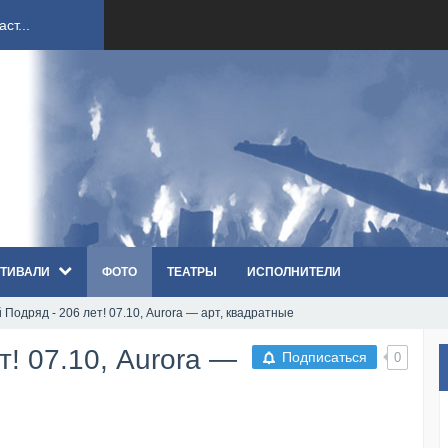
ст...
ndi...
вым ко...
оди...
ТИВАЛИ
ФОТО
ТЕАТРЫ
ИСПОЛНИТЕЛИ
sh...
Подряд - 206 лет! 07.10, Aurora — арт, квадратные
п «Th...
т! 07.10, Aurora —
Подписаться
0
первые...
ем «...