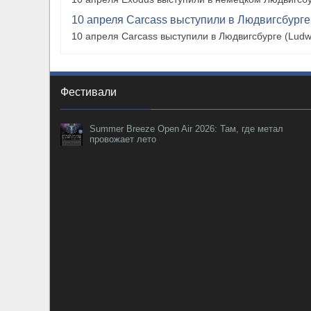
10 апреля Carcass выступили в Людвигсбурге
10 апреля Carcass выступили в Людвигсбурге (Ludw
Фестивали
Summer Breeze Open Air 2026: Там, где метал
провожает лето