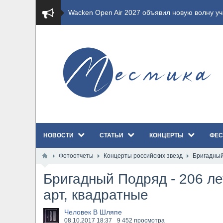
​Wacken Open Air 2027 объявил новую волну уча
​Imminence анонсировали новый альбом Axis Mu
​Wacken Open Air 2026 полностью распродан
GHOST возвращаются на большие экраны с но
​Summer Breeze Open Air 2026 полностью перех
НОВОСТИ
СТАТЬИ
КОНЦЕРТЫ
ФЕС
​Wacken Open Air 2026: открыт новый портал Ca
Фотоотчеты
Концерты российских звезд
Бригадный 
ANTHRAX представили новый сингл и видеокли
Бригадный Подряд - 206 ле
Всероссийский рок-фестиваль HAMMER FEST в
арт, квадратные
XANDRIA представили новый сингл под названи
Человек В Шляпе
08.10.2017
18:37
9 452 просмотра