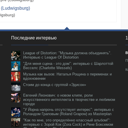
 (Ludwigsburg)
igsburg)
Последние интервью
1
League of Distortion: "Музыка должна объединять".
В
Интервью с League Of Distortion
П
"Для меня сцена - это дом": интервью с Шарлоттой
Весселс (Charlotte Wessels)
К
Музыка как вызов: Наталья Рощина о переменах и
вдохновении
Стоим до конца с группой «Эдисон»
Евгений Леонович: о новом клипе, роли
искусственного интеллекта в творчестве и любимом
городе
"У Йорна напрочь отсутствует интерес": интервью с
Роландом Граповым (Roland Grapow) из Masterplan
"Как по мне, это определённо классный альбом!":
интервью с Зорой Кок (Zora Cock) и Рене Боксемом