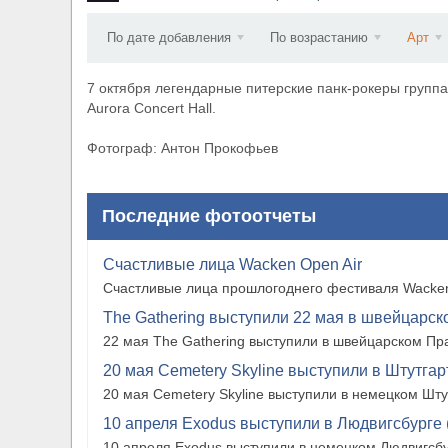
Wacken Open Air 2026 объявили последние оди
По дате добавления
По возрастанию
Арт
7 октября легендарные питерские панк-рокеры групп
Aurora Concert Hall.
Фотограф: Антон Прокофьев
Последние фотоотчеты
Счастливые лица Wacken Open Air
Счастливые лица прошлогоднего фестиваля Wacken
The Gathering выступили 22 мая в швейцарско
22 мая The Gathering выступили в швейцарском Прат
20 мая Cemetery Skyline выступили в Штутгарте
20 мая Cemetery Skyline выступили в немецком Штутг
10 апреля Exodus выступили в Людвигсбурге 
10 апреля Exodus выступили в немецком Людвигсбу