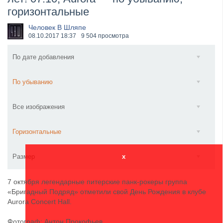
горизонтальные
​Anthrax выпустили новый сингл и клип «Everybod...
Человек В Шляпе
08.10.2017
18:37
9 504 просмотра
По дате добавления
По убыванию
Все изображения
Горизонтальные
Размер
x
7 октября легендарные питерские панк-рокеры группа
«Бригадный Подряд» отметили свой День Рождения в клубе
Aurora Concert Hall.
Фотограф: Антон Прокофьев