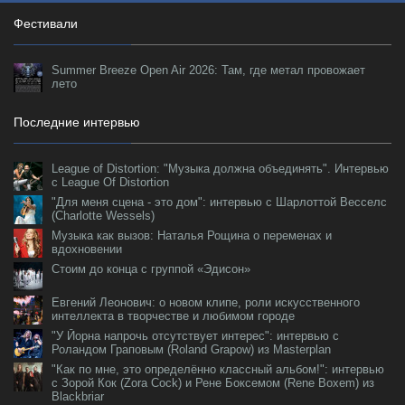
Фестивали
Summer Breeze Open Air 2026: Там, где метал провожает
лето
Последние интервью
League of Distortion: "Музыка должна объединять". Интервью
с League Of Distortion
"Для меня сцена - это дом": интервью с Шарлоттой Весселс
(Charlotte Wessels)
Музыка как вызов: Наталья Рощина о переменах и
вдохновении
Стоим до конца с группой «Эдисон»
Евгений Леонович: о новом клипе, роли искусственного
интеллекта в творчестве и любимом городе
"У Йорна напрочь отсутствует интерес": интервью с
Роландом Граповым (Roland Grapow) из Masterplan
"Как по мне, это определённо классный альбом!": интервью
с Зорой Кок (Zora Cock) и Рене Боксемом (Rene Boxem) из
Blackbriar