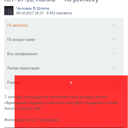
​Wacken Open Air 2027 объявил новую волну участ...
Человек В Шляпе
08.10.2017
18:37
9 451 просмотр
По рейтингу
По возрастанию
Все изображения
Любая ориентация
Размер
x
7 октября легендарные питерские панк-рокеры группа
«Бригадный Подряд» отметили свой День Рождения в клубе
Aurora Concert Hall.
Фотограф: Антон Прокофьев