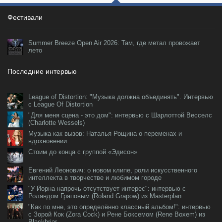
Фестивали
Summer Breeze Open Air 2026: Там, где метал провожает
лето
Последние интервью
League of Distortion: "Музыка должна объединять". Интервью
с League Of Distortion
"Для меня сцена - это дом": интервью с Шарлоттой Весселс
(Charlotte Wessels)
Музыка как вызов: Наталья Рощина о переменах и
вдохновении
Стоим до конца с группой «Эдисон»
Евгений Леонович: о новом клипе, роли искусственного
интеллекта в творчестве и любимом городе
"У Йорна напрочь отсутствует интерес": интервью с
Роландом Граповым (Roland Grapow) из Masterplan
"Как по мне, это определённо классный альбом!": интервью
с Зорой Кок (Zora Cock) и Рене Боксемом (Rene Boxem) из
Blackbriar