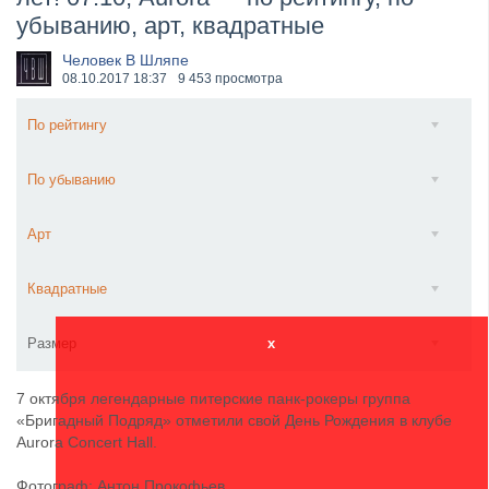
убыванию, арт, квадратные
Wacken Open Air 2026 объявили последние одиннад...
Человек В Шляпе
08.10.2017
18:37
9 453 просмотра
По рейтингу
По убыванию
Арт
Квадратные
Размер
x
7 октября легендарные питерские панк-рокеры группа
«Бригадный Подряд» отметили свой День Рождения в клубе
Aurora Concert Hall.
Фотограф: Антон Прокофьев